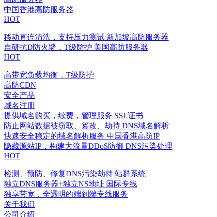
中国香港高防服务器
HOT
移动直连清洗，支持压力测试
新加坡高防服务器
自研抗D防火墙，T级防护
美国高防服务器
HOT
高带宽负载均衡，T级防护
高防CDN
安全产品
域名注册
提供域名购买，续费，管理服务
SSL证书
防止网站数据被窃取、篡改、劫持
DNS域名解析
快速安全稳定的域名解析服务
中国香港高防IP
隐藏源站IP，构建大流量DDoS防御
DNS污染处理
HOT
检测、预防、修复DNS污染劫持
站群系统
独立DNS服务器+独立NS地址
国际专线
独享带宽，全透明的端到端专线服务
关于我们
公司介绍