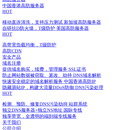
中国香港高防服务器
HOT
移动直连清洗，支持压力测试
新加坡高防服务器
自研抗D防火墙，T级防护
美国高防服务器
HOT
高带宽负载均衡，T级防护
高防CDN
安全产品
域名注册
提供域名购买，续费，管理服务
SSL证书
防止网站数据被窃取、篡改、劫持
DNS域名解析
快速安全稳定的域名解析服务
中国香港高防IP
隐藏源站IP，构建大流量DDoS防御
DNS污染处理
HOT
检测、预防、修复DNS污染劫持
站群系统
独立DNS服务器+独立NS地址
国际专线
独享带宽，全透明的端到端专线服务
关于我们
公司介绍