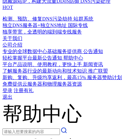
隐藏源站IP，构建大流量DDoS防御
DNS污染处理
HOT
检测、预防、修复DNS污染劫持
站群系统
独立DNS服务器+独立NS地址
国际专线
独享带宽，全透明的端到端专线服务
关于我们
公司介绍
专业的全球数据中心基础服务提供商
公告通知
轻松掌握平台最新公告通知
帮助中心
平台产品说明、使用教程，更快上手
新闻资讯
了解服务器行业的最新动向和技术知识
推广联盟
新购、复购、升级均享返利，最高15%
服务器赞助计划
免费提供云服务器和物理服务器资源
登录
注册有礼
退出
帮助中心