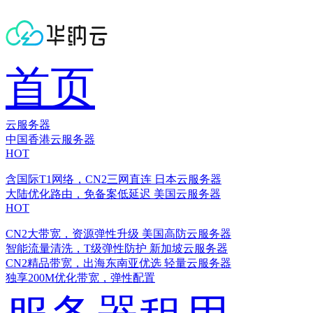
首页
云服务器
中国香港云服务器
HOT
含国际T1网络，CN2三网直连
日本云服务器
大陆优化路由，免备案低延迟
美国云服务器
HOT
CN2大带宽，资源弹性升级
美国高防云服务器
智能流量清洗，T级弹性防护
新加坡云服务器
CN2精品带宽，出海东南亚优选
轻量云服务器
独享200M优化带宽，弹性配置