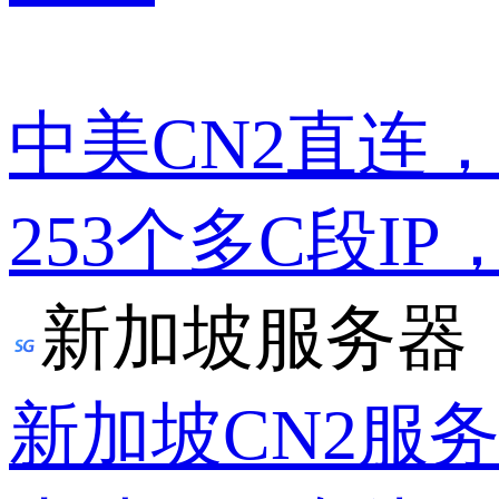
中美CN2直连
253个多C段IP
新加坡服务器
新加坡CN2服