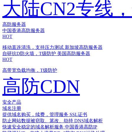
大陆CN2专线
高防服务器
中国香港高防服务器
HOT
移动直连清洗，支持压力测试
新加坡高防服务器
自研抗D防火墙，T级防护
美国高防服务器
HOT
高带宽负载均衡，T级防护
高防CDN
安全产品
域名注册
提供域名购买，续费，管理服务
SSL证书
防止网站数据被窃取、篡改、劫持
DNS域名解析
快速安全稳定的域名解析服务
中国香港高防IP