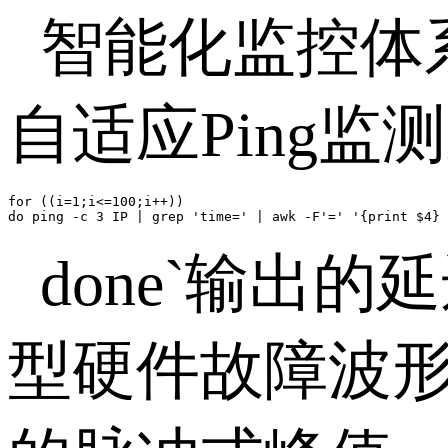
智能化监控体
自适应Ping
for ((i=1;i<=100;i++))

do ping -c 3 IP | grep 'time=' | awk -F'=' '{print $4}
done`输出
型硬件故障波