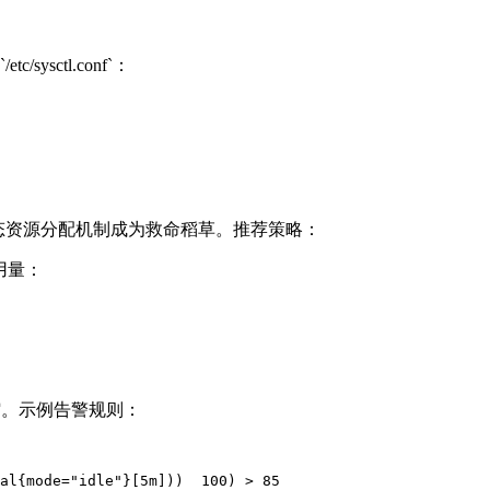
ysctl.conf`：
动态资源分配机制成为救命稻草。推荐策略：
源用量：
弹性伸缩。示例告警规则：
al{mode="idle"}[5m]))  100) > 85  
