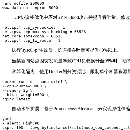
hard nofile 200000  

www-data soft nproc 5000  
TCP协议栈优化中应对SYN Flood攻击并提升吞吐量。修改`/etc/s
net.ipv4.tcp_syncookies = 1  

net.ipv4.tcp_max_syn_backlog = 65536  

net.core.somaxconn = 65535  

net.ipv4.tcp_tw_reuse = 1  
执行`sysctl -p`生效后，长连接吞吐量可提升40%以上。
当某新闻站点因突发流量导致CPU负载飙升至98%时，
容器化隔离：使用Docker划分资源池，限制单个容器资
docker run -d --name site1 \  

--cpu-quota=50000 \  

--memory=2g \  

--blkio-weight=500 \  

nginx:latest  
自动水平扩展：基于Prometheus+Alertmanager实现
yaml  

- alert: HighCPU  

expr: 100 - (avg by(instance)(rate(node_cpu_seconds_tot