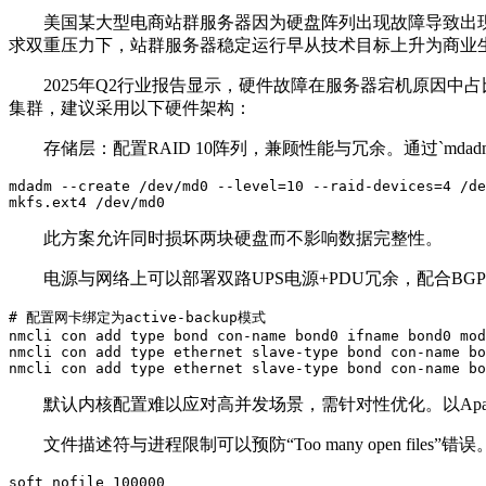
美国某大型电商站群服务器因为硬盘阵列出现故障导致出现
求双重压力下，站群服务器稳定运行早从技术目标上升为商业
2025年Q2行业报告显示，硬件故障在服务器宕机原因中
集群，建议采用以下硬件架构：
存储层：配置RAID 10阵列，兼顾性能与冗余。通过`mdad
mdadm --create /dev/md0 --level=10 --raid-devices=4 /de
mkfs.ext4 /dev/md0  
此方案允许同时损坏两块硬盘而不影响数据完整性。
电源与网络上可以部署双路UPS电源+PDU冗余，配合BG
# 配置网卡绑定为active-backup模式  

nmcli con add type bond con-name bond0 ifname bond0 mod
nmcli con add type ethernet slave-type bond con-name bo
nmcli con add type ethernet slave-type bond con-name bo
默认内核配置难以应对高并发场景，需针对性优化。以Apac
文件描述符与进程限制可以预防“Too many open files”错误。编辑`/et
soft nofile 100000  
