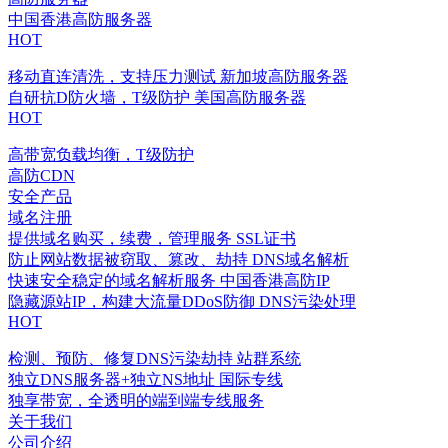
中国香港高防服务器
HOT
移动直连清洗，支持压力测试
新加坡高防服务器
自研抗D防火墙，T级防护
美国高防服务器
HOT
高带宽负载均衡，T级防护
高防CDN
安全产品
域名注册
提供域名购买，续费，管理服务
SSL证书
防止网站数据被窃取、篡改、劫持
DNS域名解析
快速安全稳定的域名解析服务
中国香港高防IP
隐藏源站IP，构建大流量DDoS防御
DNS污染处理
HOT
检测、预防、修复DNS污染劫持
站群系统
独立DNS服务器+独立NS地址
国际专线
独享带宽，全透明的端到端专线服务
关于我们
公司介绍