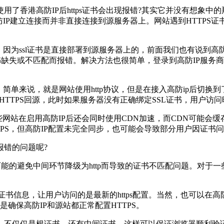
香港高防IP后https证书会出现报错?其实它并没有想象中
防IP建立连接而并非直接连接到源服务器上。网站遇到HTTPS
因为ssl证书是直接部署到源服务器上的，前面我们也有说到高防
书缺失或不匹配而报错。解决方法也很简单，登录到高防IP服务
单来说，就是网站使用http协议，但是在接入高防ip后切换到了
行HTTPS回源，此时如果服务器没有正确绑定SSL证书，用户访
些网站在启用高防IP后还会同时使用CDN加速，而CDN可能
TPS，但高防IP配置未完全同步，也可能会导致部分用户因证书
报错的问题呢?
尽可能的避免中间环节降级为http而导致的证书不匹配问题。对于
息，让用户访问的是最新的https配置。当然，也可以在高防
确保高防IP和源站都正常配置HTTPS。
仅仅是根证书，还有中间证书，这样可以保证浏览器顺利验证证