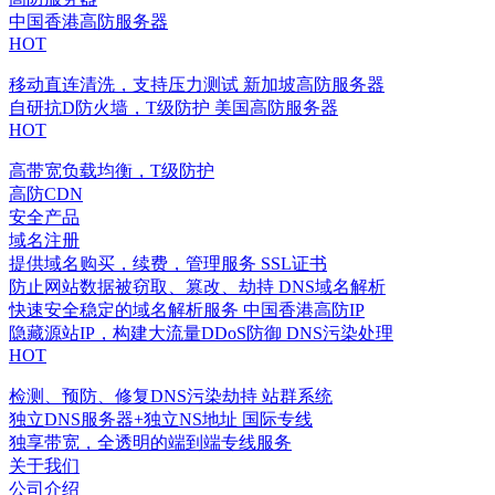
中国香港高防服务器
HOT
移动直连清洗，支持压力测试
新加坡高防服务器
自研抗D防火墙，T级防护
美国高防服务器
HOT
高带宽负载均衡，T级防护
高防CDN
安全产品
域名注册
提供域名购买，续费，管理服务
SSL证书
防止网站数据被窃取、篡改、劫持
DNS域名解析
快速安全稳定的域名解析服务
中国香港高防IP
隐藏源站IP，构建大流量DDoS防御
DNS污染处理
HOT
检测、预防、修复DNS污染劫持
站群系统
独立DNS服务器+独立NS地址
国际专线
独享带宽，全透明的端到端专线服务
关于我们
公司介绍