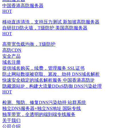
中国香港高防服务器
HOT
移动直连清洗，支持压力测试
新加坡高防服务器
自研抗D防火墙，T级防护
美国高防服务器
HOT
高带宽负载均衡，T级防护
高防CDN
安全产品
域名注册
提供域名购买，续费，管理服务
SSL证书
防止网站数据被窃取、篡改、劫持
DNS域名解析
快速安全稳定的域名解析服务
中国香港高防IP
隐藏源站IP，构建大流量DDoS防御
DNS污染处理
HOT
检测、预防、修复DNS污染劫持
站群系统
独立DNS服务器+独立NS地址
国际专线
独享带宽，全透明的端到端专线服务
关于我们
公司介绍