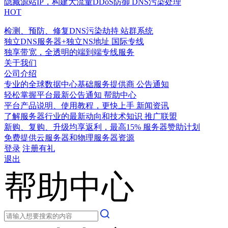
隐藏源站IP，构建大流量DDoS防御
DNS污染处理
HOT
检测、预防、修复DNS污染劫持
站群系统
独立DNS服务器+独立NS地址
国际专线
独享带宽，全透明的端到端专线服务
关于我们
公司介绍
专业的全球数据中心基础服务提供商
公告通知
轻松掌握平台最新公告通知
帮助中心
平台产品说明、使用教程，更快上手
新闻资讯
了解服务器行业的最新动向和技术知识
推广联盟
新购、复购、升级均享返利，最高15%
服务器赞助计划
免费提供云服务器和物理服务器资源
登录
注册有礼
退出
帮助中心