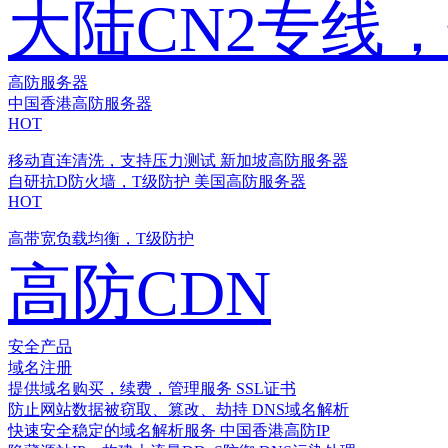
大陆CN2专线
高防服务器
中国香港高防服务器
HOT
移动直连清洗，支持压力测试
新加坡高防服务器
自研抗D防火墙，T级防护
美国高防服务器
HOT
高带宽负载均衡，T级防护
高防CDN
安全产品
域名注册
提供域名购买，续费，管理服务
SSL证书
防止网站数据被窃取、篡改、劫持
DNS域名解析
快速安全稳定的域名解析服务
中国香港高防IP