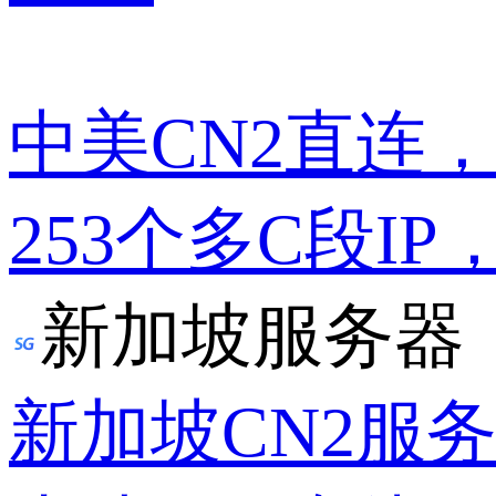
中美CN2直连
253个多C段IP
新加坡服务器
新加坡CN2服