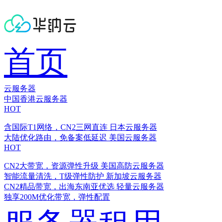
首页
云服务器
中国香港云服务器
HOT
含国际T1网络，CN2三网直连
日本云服务器
大陆优化路由，免备案低延迟
美国云服务器
HOT
CN2大带宽，资源弹性升级
美国高防云服务器
智能流量清洗，T级弹性防护
新加坡云服务器
CN2精品带宽，出海东南亚优选
轻量云服务器
独享200M优化带宽，弹性配置