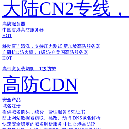
大陆CN2专线
高防服务器
中国香港高防服务器
HOT
移动直连清洗，支持压力测试
新加坡高防服务器
自研抗D防火墙，T级防护
美国高防服务器
HOT
高带宽负载均衡，T级防护
高防CDN
安全产品
域名注册
提供域名购买，续费，管理服务
SSL证书
防止网站数据被窃取、篡改、劫持
DNS域名解析
快速安全稳定的域名解析服务
中国香港高防IP