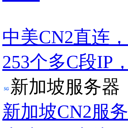
中美CN2直连
253个多C段IP
新加坡服务器
新加坡CN2服