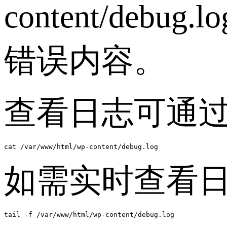
content/d
错误内容。
查看日志可通过
cat /var/www/html/wp-content/debug.log
如需实时查看
tail -f /var/www/html/wp-content/debug.log