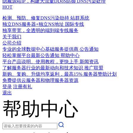
隐藏源站IP，构建大流量DDoS防御
DNS污染处理
HOT
检测、预防、修复DNS污染劫持
站群系统
独立DNS服务器+独立NS地址
国际专线
独享带宽，全透明的端到端专线服务
关于我们
公司介绍
专业的全球数据中心基础服务提供商
公告通知
轻松掌握平台最新公告通知
帮助中心
平台产品说明、使用教程，更快上手
新闻资讯
了解服务器行业的最新动向和技术知识
推广联盟
新购、复购、升级均享返利，最高15%
服务器赞助计划
免费提供云服务器和物理服务器资源
登录
注册有礼
退出
帮助中心