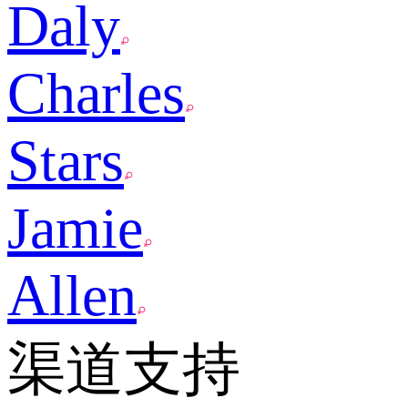
Daly
Charles
Stars
Jamie
Allen
渠道支持