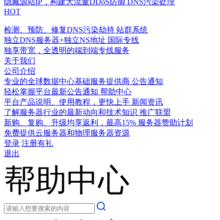
隐藏源站IP，构建大流量DDoS防御
DNS污染处理
HOT
检测、预防、修复DNS污染劫持
站群系统
独立DNS服务器+独立NS地址
国际专线
独享带宽，全透明的端到端专线服务
关于我们
公司介绍
专业的全球数据中心基础服务提供商
公告通知
轻松掌握平台最新公告通知
帮助中心
平台产品说明、使用教程，更快上手
新闻资讯
了解服务器行业的最新动向和技术知识
推广联盟
新购、复购、升级均享返利，最高15%
服务器赞助计划
免费提供云服务器和物理服务器资源
登录
注册有礼
退出
帮助中心