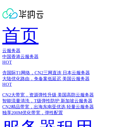
首页
云服务器
中国香港云服务器
HOT
含国际T1网络，CN2三网直连
日本云服务器
大陆优化路由，免备案低延迟
美国云服务器
HOT
CN2大带宽，资源弹性升级
美国高防云服务器
智能流量清洗，T级弹性防护
新加坡云服务器
CN2精品带宽，出海东南亚优选
轻量云服务器
独享200M优化带宽，弹性配置