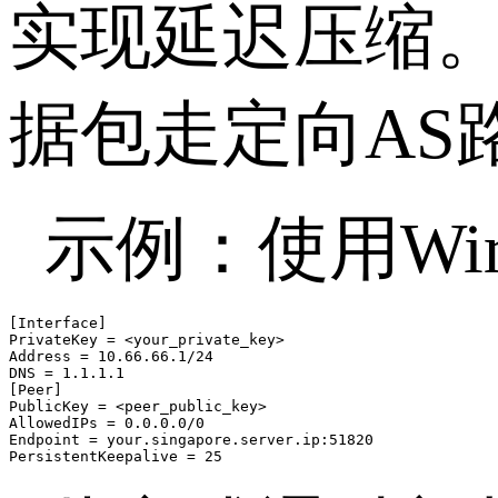
实现延迟压缩
据包走定向
AS
示例：使用
Wi
[Interface]

PrivateKey = <your_private_key>

Address = 10.66.66.1/24

DNS = 1.1.1.1

[Peer]

PublicKey = <peer_public_key>

AllowedIPs = 0.0.0.0/0

Endpoint = your.singapore.server.ip:51820

PersistentKeepalive = 25