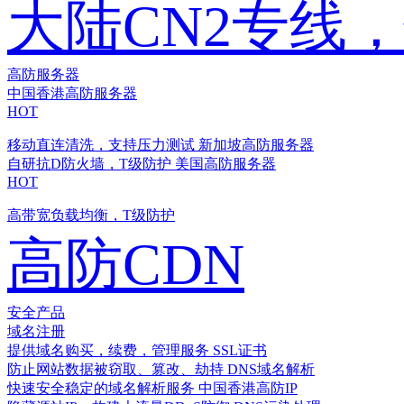
大陆CN2专线
高防服务器
中国香港高防服务器
HOT
移动直连清洗，支持压力测试
新加坡高防服务器
自研抗D防火墙，T级防护
美国高防服务器
HOT
高带宽负载均衡，T级防护
高防CDN
安全产品
域名注册
提供域名购买，续费，管理服务
SSL证书
防止网站数据被窃取、篡改、劫持
DNS域名解析
快速安全稳定的域名解析服务
中国香港高防IP