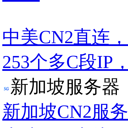
中美CN2直连
253个多C段IP
新加坡服务器
新加坡CN2服