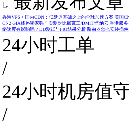
最新发布文章
香港VPS + 国内CDN：低延迟基础之上的全球加速方案
美国C
CN2 GIA线路哪家强？实测对比搬瓦工/DMIT/华纳云
香港服务
络速度有影响吗？DD测试与FIO结果分析
路由器怎么安装插件
24小时工单
/
24小时机房值
/