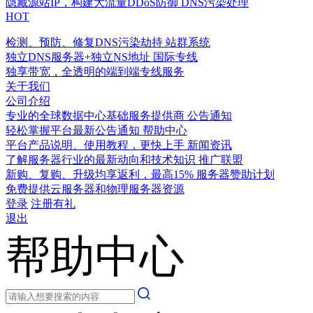
隐藏源站IP，构建大流量DDoS防御
DNS污染处理
HOT
检测、预防、修复DNS污染劫持
站群系统
独立DNS服务器+独立NS地址
国际专线
独享带宽，全透明的端到端专线服务
关于我们
公司介绍
专业的全球数据中心基础服务提供商
公告通知
轻松掌握平台最新公告通知
帮助中心
平台产品说明、使用教程，更快上手
新闻资讯
了解服务器行业的最新动向和技术知识
推广联盟
新购、复购、升级均享返利，最高15%
服务器赞助计划
免费提供云服务器和物理服务器资源
登录
注册有礼
退出
帮助中心