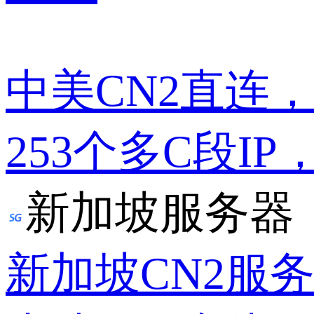
中美CN2直连
253个多C段IP
新加坡服务器
新加坡CN2服