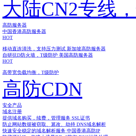
大陆CN2专线
高防服务器
中国香港高防服务器
HOT
移动直连清洗，支持压力测试
新加坡高防服务器
自研抗D防火墙，T级防护
美国高防服务器
HOT
高带宽负载均衡，T级防护
高防CDN
安全产品
域名注册
提供域名购买，续费，管理服务
SSL证书
防止网站数据被窃取、篡改、劫持
DNS域名解析
快速安全稳定的域名解析服务
中国香港高防IP