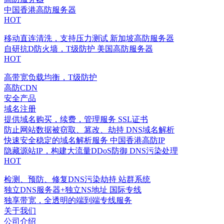
中国香港高防服务器
HOT
移动直连清洗，支持压力测试
新加坡高防服务器
自研抗D防火墙，T级防护
美国高防服务器
HOT
高带宽负载均衡，T级防护
高防CDN
安全产品
域名注册
提供域名购买，续费，管理服务
SSL证书
防止网站数据被窃取、篡改、劫持
DNS域名解析
快速安全稳定的域名解析服务
中国香港高防IP
隐藏源站IP，构建大流量DDoS防御
DNS污染处理
HOT
检测、预防、修复DNS污染劫持
站群系统
独立DNS服务器+独立NS地址
国际专线
独享带宽，全透明的端到端专线服务
关于我们
公司介绍