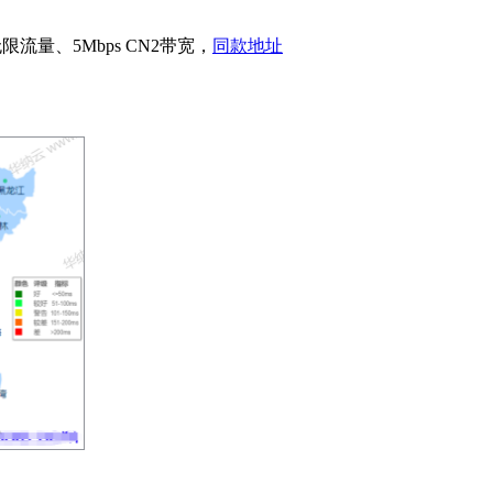
无限流量、
5Mbps CN2
带宽，
同款地址