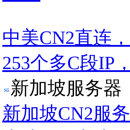
中美CN2直连
253个多C段IP
新加坡服务器
新加坡CN2服