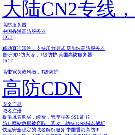
大陆CN2专线
高防服务器
中国香港高防服务器
HOT
移动直连清洗，支持压力测试
新加坡高防服务器
自研抗D防火墙，T级防护
美国高防服务器
HOT
高带宽负载均衡，T级防护
高防CDN
安全产品
域名注册
提供域名购买，续费，管理服务
SSL证书
防止网站数据被窃取、篡改、劫持
DNS域名解析
快速安全稳定的域名解析服务
中国香港高防IP