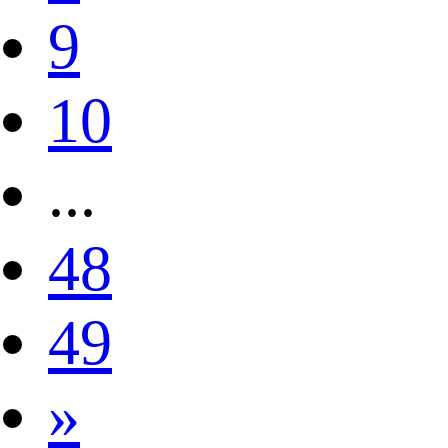
9
10
...
48
49
»