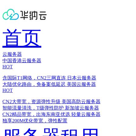
首页
云服务器
中国香港云服务器
HOT
含国际T1网络，CN2三网直连
日本云服务器
大陆优化路由，免备案低延迟
美国云服务器
HOT
CN2大带宽，资源弹性升级
美国高防云服务器
智能流量清洗，T级弹性防护
新加坡云服务器
CN2精品带宽，出海东南亚优选
轻量云服务器
独享200M优化带宽，弹性配置