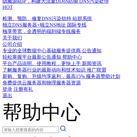
隐藏源站IP，构建大流量DDoS防御
DNS污染处理
HOT
检测、预防、修复DNS污染劫持
站群系统
独立DNS服务器+独立NS地址
国际专线
独享带宽，全透明的端到端专线服务
关于我们
公司介绍
专业的全球数据中心基础服务提供商
公告通知
轻松掌握平台最新公告通知
帮助中心
平台产品说明、使用教程，更快上手
新闻资讯
了解服务器行业的最新动向和技术知识
推广联盟
新购、复购、升级均享返利，最高15%
服务器赞助计划
免费提供云服务器和物理服务器资源
登录
注册有礼
退出
帮助中心