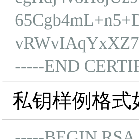
65Cgb4mL+n5+D
vRWvIAqYxXZ7
-----END CERTIF
私钥样例格式
-----BEGIN RSA