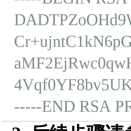
DADTPZoOHd9W
Cr+ujntC1kN6pG
aMF2EjRwc0qwH
4Vqf0YF8bv5U
-----END RSA P