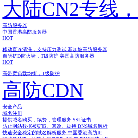
大陆CN2专线
高防服务器
中国香港高防服务器
HOT
移动直连清洗，支持压力测试
新加坡高防服务器
自研抗D防火墙，T级防护
美国高防服务器
HOT
高带宽负载均衡，T级防护
高防CDN
安全产品
域名注册
提供域名购买，续费，管理服务
SSL证书
防止网站数据被窃取、篡改、劫持
DNS域名解析
快速安全稳定的域名解析服务
中国香港高防IP