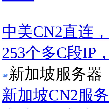
中美CN2直连
253个多C段IP
新加坡服务器
新加坡CN2服