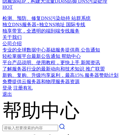
隐藏源站IP，构建大流量DDoS防御
DNS污染处理
HOT
检测、预防、修复DNS污染劫持
站群系统
独立DNS服务器+独立NS地址
国际专线
独享带宽，全透明的端到端专线服务
关于我们
公司介绍
专业的全球数据中心基础服务提供商
公告通知
轻松掌握平台最新公告通知
帮助中心
平台产品说明、使用教程，更快上手
新闻资讯
了解服务器行业的最新动向和技术知识
推广联盟
新购、复购、升级均享返利，最高15%
服务器赞助计划
免费提供云服务器和物理服务器资源
登录
注册有礼
退出
帮助中心