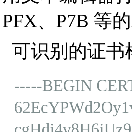
PFX、P7B 等
可识别的证书
-----BEGIN CER
62EcYPWd2Oy1v
cgHdj4v8H6jUz