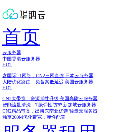
首页
云服务器
中国香港云服务器
HOT
含国际T1网络，CN2三网直连
日本云服务器
大陆优化路由，免备案低延迟
美国云服务器
HOT
CN2大带宽，资源弹性升级
美国高防云服务器
智能流量清洗，T级弹性防护
新加坡云服务器
CN2精品带宽，出海东南亚优选
轻量云服务器
独享200M优化带宽，弹性配置