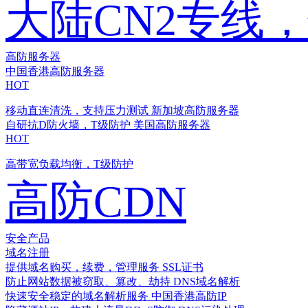
大陆CN2专线
高防服务器
中国香港高防服务器
HOT
移动直连清洗，支持压力测试
新加坡高防服务器
自研抗D防火墙，T级防护
美国高防服务器
HOT
高带宽负载均衡，T级防护
高防CDN
安全产品
域名注册
提供域名购买，续费，管理服务
SSL证书
防止网站数据被窃取、篡改、劫持
DNS域名解析
快速安全稳定的域名解析服务
中国香港高防IP