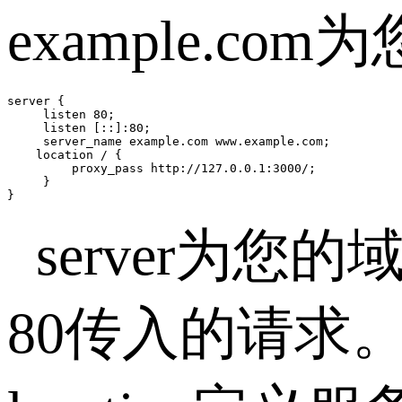
example.c
server {

     listen 80;

     listen [::]:80;

     server_name example.com www.example.com;

    location / {

         proxy_pass http://127.0.0.1:3000/;

     }

}
server为您
80传入的请求。