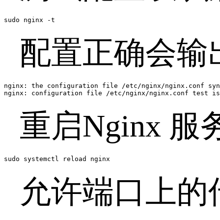
sudo nginx -t
配置正确会输
nginx: the configuration file /etc/nginx/nginx.conf syn
nginx: configuration file /etc/nginx/nginx.conf test is
重启Nginx 
sudo systemctl reload nginx
允许端口上的