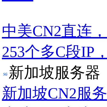
中美CN2直连
253个多C段IP
新加坡服务器
新加坡CN2服