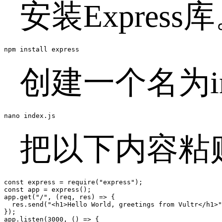
安装Express
npm install express
创建一个名为in
nano index.js
把以下内容粘贴至
const express = require("express");

const app = express();

app.get("/", (req, res) => {

  res.send("<h1>Hello World, greetings from Vultr</h1>"
});

app.listen(3000, () => {
