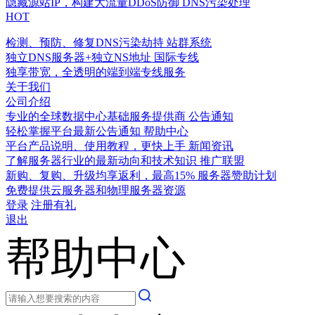
隐藏源站IP，构建大流量DDoS防御
DNS污染处理
HOT
检测、预防、修复DNS污染劫持
站群系统
独立DNS服务器+独立NS地址
国际专线
独享带宽，全透明的端到端专线服务
关于我们
公司介绍
专业的全球数据中心基础服务提供商
公告通知
轻松掌握平台最新公告通知
帮助中心
平台产品说明、使用教程，更快上手
新闻资讯
了解服务器行业的最新动向和技术知识
推广联盟
新购、复购、升级均享返利，最高15%
服务器赞助计划
免费提供云服务器和物理服务器资源
登录
注册有礼
退出
帮助中心