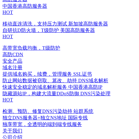
中国香港高防服务器
HOT
移动直连清洗，支持压力测试
新加坡高防服务器
自研抗D防火墙，T级防护
美国高防服务器
HOT
高带宽负载均衡，T级防护
高防CDN
安全产品
域名注册
提供域名购买，续费，管理服务
SSL证书
防止网站数据被窃取、篡改、劫持
DNS域名解析
快速安全稳定的域名解析服务
中国香港高防IP
隐藏源站IP，构建大流量DDoS防御
DNS污染处理
HOT
检测、预防、修复DNS污染劫持
站群系统
独立DNS服务器+独立NS地址
国际专线
独享带宽，全透明的端到端专线服务
关于我们
公司介绍