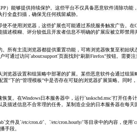
EPP
）能够提供持续保护。这些平台不仅具备恶意软件清除功能
执行全盘扫描，确保无任何残留威胁。
即使不使用浏览器，这些扩展也可能通过系统服务触发广告。在
能描述模糊、评分较低且开发者信息不明确的扩展应被立即禁用
的。所有主流浏览器都提供重置功能，可将浏览器恢复至初始状
户可通过访问
`about:support`
页面找到“刷新
Firefox
”按钮。需要
认浏览器设置和组策略中部署的扩展。某些恶意软件会通过组策
配置”下的“管理模板”中是否存在可疑的浏览器扩展策略。同时
速恢复。在
Windows
日本服务器中，运行
`taskschd.msc`
打开任务
以及描述信息不合常理的任务。某制造企业的日本服务器在每天
ab`
文件及
`/etc/cron.d/`
、
`/etc/cron.hourly/`
等目录中的内容，使用
`c
播手段。