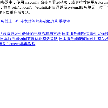
服务器中，使用
`msconfig`
命令查看启动项，或更推荐使用
Autorun
，检查
`/etc/rc.local`
、
`/etc/init.d/`
目录以及
systemd
服务单元（位于
在下次重启后复活。
服务器上下行带宽对等的基础概念和重要性
络设备兼容性验证的完整流程与方法
日本服务器PMU事件采样
日本服务器访问速度优化有效策略
日本服务器能够同时拥有A记
ubernetes集群教程