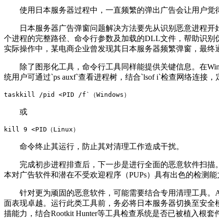
使用日本服务器过程中，一直频繁的弹出广告会让用户觉
日本服务器广告弹窗问题解决方法要先从识别恶意进程开
个进程的完整路径、命令行参数及加载的
DLL
文件，帮助识别
实际操作中，某电商企业曾发现其日本服务器频繁弹窗，最终
除了图形化工具，命令行工具同样能提供关键信息。在
Wi
统用户可通过
`ps auxf`
查看进程树，结合
`lsof i`
检查网络连接，
taskkill /pid <PID /f`（Windows）
或
kill 9 <PID（Linux）
命令终止其运行，防止其对清理工作造成干扰。
完成初步进程排查后，下一步是进行全面的恶意软件扫描
本对广告软件和潜在不受欢迎程序（
PUPs
）具有出色的检测能
针对更为顽固的恶意软件，可能需要结合专用清理工具。
面表现卓越。运行此类工具前，务必将日本服务器切换至安全
描能力，结合
Rootkit Hunter
等工具检查系统是否已被植入根套