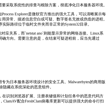
需要采取系统性的排查与根除方案，彻底净化日本服务器环境。
如
Process Explorer
是微软官方推出的强大工具，可以清晰展示每
占用异常、描述信息空白或可疑、数字签名无效或伪造的进程。
序实际路径位于临时文件夹而非正常的
System32
目录。
的对应关系，而
`netstat ano`
则能显示异常的网络连接。
Linux
系
明确方向。需要注意的是，在结束可疑进程前，应当先通过
用专为日本服务器环境设计的安全工具。
Malwarebytes
的商用版
除隐藏在系统深处的恶意组件。
，在识别浏览器扩展、注册表键值和计划任务中的恶意代码方
，
ClamAV
配合
FreshClam
病毒库更新可以提供强大的命令行扫