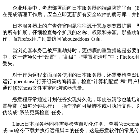
企业环境中，考虑部署面向日本服务器的端点防护平台（
在完成清理工作后，应当立即更新所有安全软件的病毒库，并
日本服务器上的广告弹窗问题往往源于恶意浏览器扩展，
的所有扩展，仔细检查每个扩展的名称、权限和来源。那些功
作，而
Firefox
用户则需访问
`about:addons`
页面。
当浏览器本身已被严重劫持时，更彻底的重置措施是必要
中，这一选项位于“设置”→“高级”→“重置和清理”中；
Firefox
用
丢失。
对于作为远程桌面服务使用的日本服务器，还需要检查默
运行
`gpedit.msc`
打开组策略编辑器，检查“计算机配置”和“用户
通过修改
hosts
文件重定向浏览器流量。
恶意程序常通过计划任务实现持久化，即使被清除也能迅
置异常（如每分钟执行）、操作指向可疑脚本或可执行文件、
伪装成“系统更新检查”任务。
Linux
日本服务器同样需要检查自动化任务。查看
`/etc/cront
或
curl
命令下载并执行远程脚本的任务，这是恶意软件的常见传