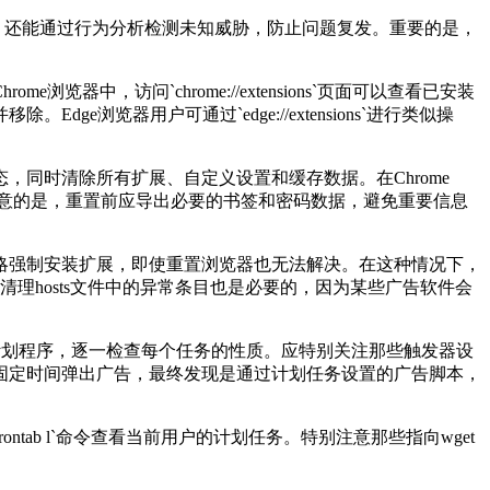
，还能通过行为分析检测未知威胁，防止问题复发。重要的是，
Chrome
浏览器中，访问
`chrome://extensions`
页面可以查看已安装
并移除。
Edge
浏览器用户可通过
`edge://extensions`
进行类似操
态，同时清除所有扩展、自定义设置和缓存数据。在
Chrome
注意的是，重置前应导出必要的书签和密码数据，避免重要信息
略强制安装扩展，即使重置浏览器也无法解决。在这种情况下，
，清理
hosts
文件中的异常条目也是必要的，因为某些广告软件会
计划程序，逐一检查每个任务的性质。应特别关注那些触发器设
固定时间弹出广告，最终发现是通过计划任务设置的广告脚本，
rontab l`
命令查看当前用户的计划任务。特别注意那些指向
wget