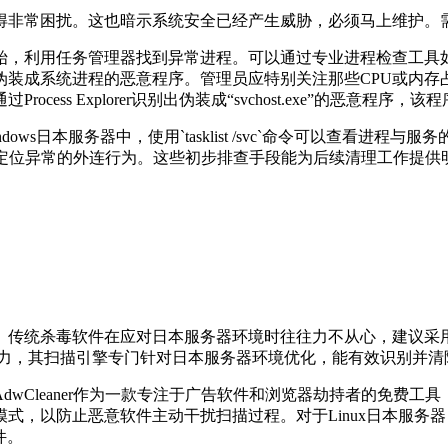
得非常困扰。这也暗示系统安全已经产生威胁，必须马上维护。
始，利用任务管理器找到异常进程。可以通过专业进程检查工具
伪装成系统进程的恶意程序。管理员应特别关注那些
CPU
或内存
通过
Process Explorer
识别出伪装成“
svchost.exe
”的恶意程序，该程
ndows
日本服务器中，使用
`tasklist /svc`
命令可以查看进程与服务
定位异常的外连行为。这些初步排查手段能为后续清理工作提供
。传统杀毒软件在应对日本服务器环境时往往力不从心，建议采
力，其扫描引擎专门针对日本服务器环境优化，能有效识别并清
AdwCleaner
作为一款专注于广告软件和浏览器劫持者的免费工具
模式，以防止恶意软件主动干扰扫描过程。对于
Linux
日本服务器
件。