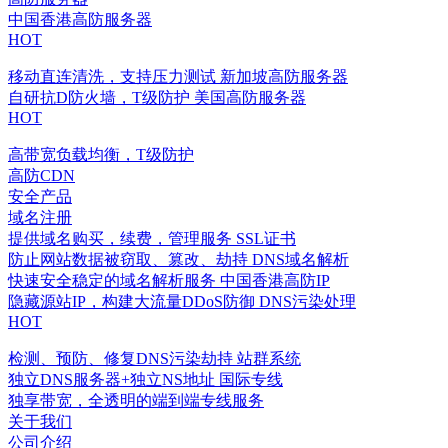
中国香港高防服务器
HOT
移动直连清洗，支持压力测试
新加坡高防服务器
自研抗D防火墙，T级防护
美国高防服务器
HOT
高带宽负载均衡，T级防护
高防CDN
安全产品
域名注册
提供域名购买，续费，管理服务
SSL证书
防止网站数据被窃取、篡改、劫持
DNS域名解析
快速安全稳定的域名解析服务
中国香港高防IP
隐藏源站IP，构建大流量DDoS防御
DNS污染处理
HOT
检测、预防、修复DNS污染劫持
站群系统
独立DNS服务器+独立NS地址
国际专线
独享带宽，全透明的端到端专线服务
关于我们
公司介绍