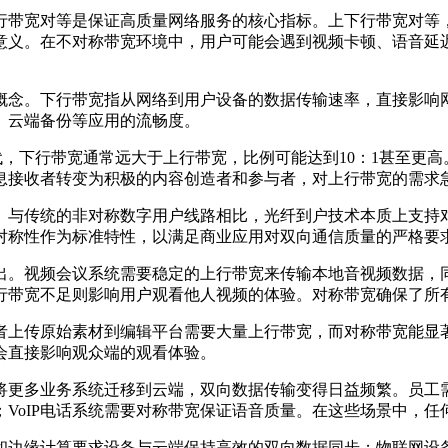
行带宽对等是保证高质量网络服务的核心指标。上下行带宽对等
意义。在不对称带宽环境中，用户可能会遇到视频卡顿、语音延
概念。下行带宽指从网络到用户设备的数据传输速率，直接影响
、云端备份等应用的流畅度。
代，下行带宽通常远大于上行带宽，比例可能达到
10
：
1
甚至更高
息接收者转变为积极的内容创造者和参与者，对上行带宽的需求
。与传统的非对称数字用户线路相比，光纤到户技术本质上支持
对称性作为标准特性，以满足商业应用对双向通信质量的严格要
出。视频会议系统需要稳定的上行带宽来传输本地音视频数据，
行带宽不足则影响用户观看他人视频的体验。对称带宽确保了所
者上传原始素材到编辑平台需要大量上行带宽，而对称带宽能显
会直接影响观众端的观看体验。
将更多业务系统迁移到云端，双向数据传输变得日益频繁。员工
；
VoIP
电话系统需要对称带宽保证语音质量。在这些场景中，任
和边缘计算要求设备与云端保持高效的双向数据同步；物联网设