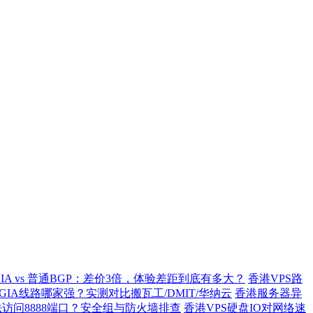
GIA vs 普通BGP：差价3倍，体验差距到底有多大？
香港VPS路
2 GIA线路哪家强？实测对比搬瓦工/DMIT/华纳云
香港服务器异
访问8888端口？安全组与防火墙排查
香港VPS硬盘IO对网络速