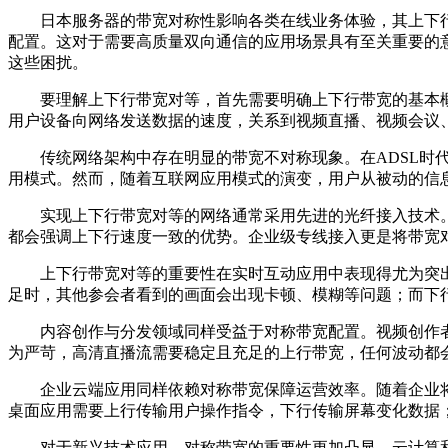
日本服务器的带宽对称性影响各类在线业务体验，其上下
配置。这对于需要高质量双向通信的应用场景具有至关重要的
这些困扰。
要理解上下行带宽对等，首先需要明确上下行带宽的基本
用户设备向网络发送数据的速度，关系到视频直播、视频会议
传统网络架构中存在明显的带宽不对称现象。在
ADSL
时
用模式。然而，随着互联网应用模式的演变，用户从被动的信
实现上下行带宽对等的网络通常采用先进的光纤接入技术
都会强调上下行速度一致的优势。企业级专线接入更是将带宽
上下行带宽对等的重要性在实时互动应用中表现得尤为突
足时，其他参会者看到的画面会出现卡顿、模糊等问题；而下
内容创作与分发领域同样受益于对称带宽配置。视频创作
为严苛，高清直播流需要稳定且充足的上行带宽，任何波动都
企业云端应用同样依赖对称带宽保障运营效率。随着企业
桌面应用需要上行传输用户操作指令，下行传输屏幕变化数据
对于新兴技术应用，对称带宽的重要性更加凸显。云计算