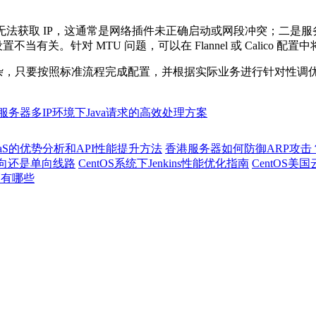
无法获取
IP
，这通常是网络插件未正确启动或网段冲突；二是服
设置不当有关。针对
MTU
问题，可以在
Flannel
或
Calico
配置中
杂，只要按照标准流程完成配置，并根据实际业务进行针对性调
服务器多IP环境下Java请求的高效处理方案
aS的优势分析和API性能提升方法
香港服务器如何防御ARP攻击
双向还是单向线路
CentOS系统下Jenkins性能优化指南
CentOS
巧有哪些