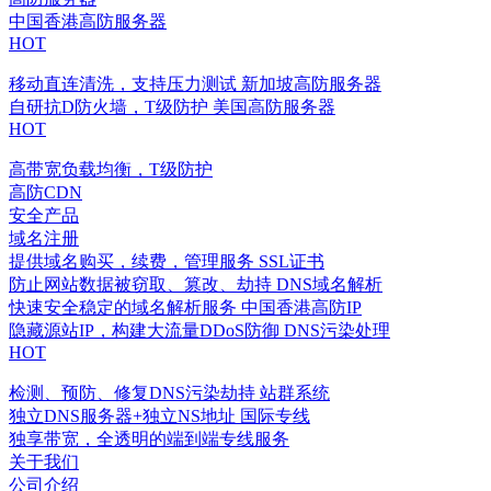
中国香港高防服务器
HOT
移动直连清洗，支持压力测试
新加坡高防服务器
自研抗D防火墙，T级防护
美国高防服务器
HOT
高带宽负载均衡，T级防护
高防CDN
安全产品
域名注册
提供域名购买，续费，管理服务
SSL证书
防止网站数据被窃取、篡改、劫持
DNS域名解析
快速安全稳定的域名解析服务
中国香港高防IP
隐藏源站IP，构建大流量DDoS防御
DNS污染处理
HOT
检测、预防、修复DNS污染劫持
站群系统
独立DNS服务器+独立NS地址
国际专线
独享带宽，全透明的端到端专线服务
关于我们
公司介绍