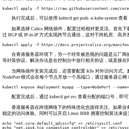
kubectl apply -f https://raw.githubusercontent.com/core
执行完成后，可以使用
kubectl get pods -n kube-system
查看
如果选择
Calico
网络插件，配置过程相对更灵活。首先下
过
BGP
或
IP-in-IP
方式实现跨节点通信，这对于跨机房、高并
kubectl apply -f https://docs.projectcalico.org/manifes
在香港服务器环境下，另一个经常被忽视的问题是云厂商
等封装协议。解决办法是在控制台中放行相关协议，或直接在
当网络插件安装完成后，还需要配置
K8s
对外访问方式。
NodePort
模式会在每个节点开放一个高端口，通过服务器公网
kubectl expose deployment myapp --type=NodePort --name=
配置完成后，通过
kubectl get svc
查看分配的端口号，即可
香港服务器在跨境网络下的特殊优化也值得关注。如果业
稳定的访问体验。同时可以开启
Linux BBR
拥塞控制算法来提
echo "net.core.default_qdisc=fq" >> /etc/sysctl.conf

echo "net.ipv4.tcp_congestion_control=bbr" >> /etc/sysc