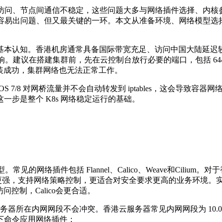
访问、节点间通信不稳定，这些问题大多与网络插件选择、内核
容易出问题、但又最关键的一环。本文从准备环境、网络模型选
基本认知。香港机房通常具备国际带宽充足、访问中国大陆延迟
响。建议在搭建集群前，先在云控制台放行必要的端口，包括
64
装成功，集群网络也无法正常工作。
OS 7/8
对网桥流量并不会自动转发到
iptables
，这会导致容器网
这一步是整个
K8s
网络稳定运行的基础。
型。常见的网络插件包括
Flannel
、
Calico
、
Weave
和
Cilium
。对于
更强，支持网络策略控制，更适合对安全要求更高的业务环境。
访问控制，
Calico
会更合适。
服务器所在内网网段不会冲突。香港云服务器常见内网网段为
10.0
下命令应用网络插件：