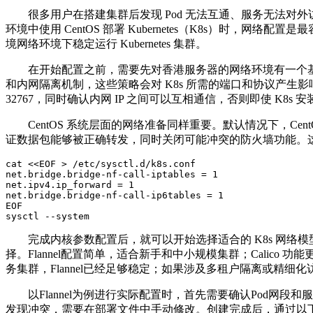
很多用户在搭建集群后发现
Pod
无法互通、服务无法对外
环境中使用
CentOS
部署
Kubernetes
（
K8s
）时，网络配置是最
境网络环境下稳定运行
Kubernetes
集群。
在开始配置之前，需要先对香港服务器的网络环境有一个
和内网隔离机制，这些策略会对
K8s
所需的端口和协议产生影
32767
，同时确认内网
IP
之间可以互相通信，否则即使
K8s
安
CentOS
系统层面的网络准备同样重要。默认情况下，
Cent
证数据包能够被正确转发，同时关闭可能冲突的防火墙功能。
cat <<EOF > /etc/sysctl.d/k8s.conf

net.bridge.bridge-nf-call-iptables = 1

net.ipv4.ip_forward = 1

net.bridge.bridge-nf-call-ip6tables = 1

EOF

sysctl --system
完成内核参数配置后，就可以开始选择适合的
K8s
网络模
择。
Flannel
配置简单，适合新手和中小规模集群；
Calico
功能
务集群，
Flannel
已经足够稳定；如果涉及多租户隔离或精细化
以
Flannel
为例进行实际配置时，首先需要确认
Pod
网段和
发现冲突，需要在部署文件中手动修改。创建完成后，通过以