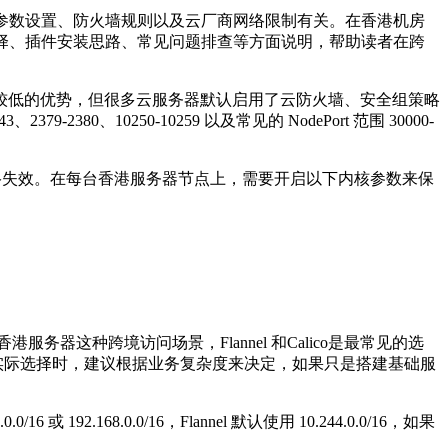
参数设置、防火墙规则以及云厂商网络限制有关。在香港机房
择、插件安装思路、常见问题排查等方面说明，帮助读者在跨
较低的优势，但很多云服务器默认启用了云防火墙、安全组策略
43
、
2379-2380
、
10250-10259
以及常见的
NodePort
范围
30000-
络失效。在每台香港服务器节点上，需要开启以下内核参数来保
香港服务器这种跨境访问场景，
Flannel
和
Calico
是最常见的选
实际选择时，建议根据业务复杂度来决定，如果只是搭建基础服
.0.0/16
或
192.168.0.0/16
，
Flannel
默认使用
10.244.0.0/16
，如果