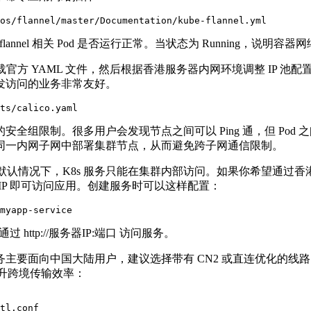
os/flannel/master/Documentation/kube-flannel.yml
flannel
相关
Pod
是否运行正常。当状态为
Running
，说明容器网
载官方
YAML
文件，然后根据香港服务器内网环境调整
IP
池配
发访问的业务非常友好。
ts/calico.yaml
的安全组限制。很多用户会发现节点之间可以
Ping
通，但
Pod
之
同一内网子网中部署集群节点，从而避免跨子网通信限制。
默认情况下，
K8s
服务只能在集群内部访问。如果你希望通过香
IP
即可访问应用。创建服务时可以这样配置：
myapp-service
通过
http://
服务器
IP:
端口 访问服务。
务主要面向中国大陆用户，建议选择带有
CN2
或直连优化的线
升跨境传输效率：
tl.conf
