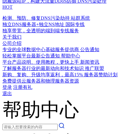
隐藏源站IP，构建大流量DDoS防御
DNS污染处理
HOT
检测、预防、修复DNS污染劫持
站群系统
独立DNS服务器+独立NS地址
国际专线
独享带宽，全透明的端到端专线服务
关于我们
公司介绍
专业的全球数据中心基础服务提供商
公告通知
轻松掌握平台最新公告通知
帮助中心
平台产品说明、使用教程，更快上手
新闻资讯
了解服务器行业的最新动向和技术知识
推广联盟
新购、复购、升级均享返利，最高15%
服务器赞助计划
免费提供云服务器和物理服务器资源
登录
注册有礼
退出
帮助中心