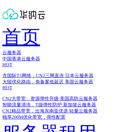
首页
云服务器
中国香港云服务器
HOT
含国际T1网络，CN2三网直连
日本云服务器
大陆优化路由，免备案低延迟
美国云服务器
HOT
CN2大带宽，资源弹性升级
美国高防云服务器
智能流量清洗，T级弹性防护
新加坡云服务器
CN2精品带宽，出海东南亚优选
轻量云服务器
独享200M优化带宽，弹性配置