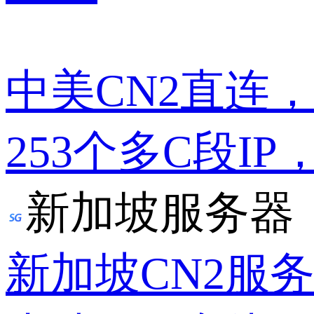
中美CN2直连
253个多C段IP
新加坡服务器
新加坡CN2服