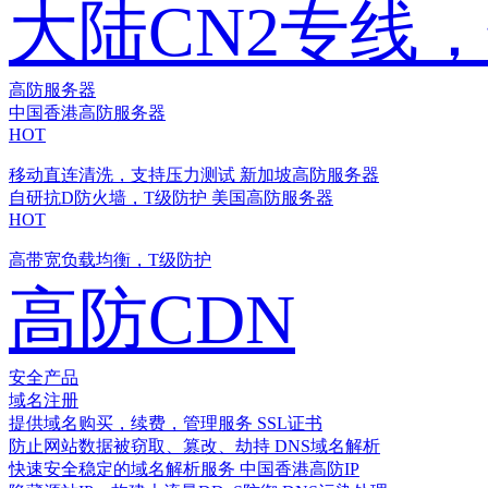
大陆CN2专线
高防服务器
中国香港高防服务器
HOT
移动直连清洗，支持压力测试
新加坡高防服务器
自研抗D防火墙，T级防护
美国高防服务器
HOT
高带宽负载均衡，T级防护
高防CDN
安全产品
域名注册
提供域名购买，续费，管理服务
SSL证书
防止网站数据被窃取、篡改、劫持
DNS域名解析
快速安全稳定的域名解析服务
中国香港高防IP