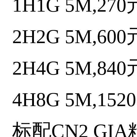
1H1G 5M,270
2H2G 5M,600
2H4G 5M,840
4H8G 5M,1520
标配
CN2 GIA