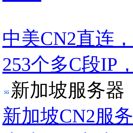
中美CN2直连
253个多C段IP
新加坡服务器
新加坡CN2服