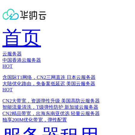
首页
云服务器
中国香港云服务器
HOT
含国际T1网络，CN2三网直连
日本云服务器
大陆优化路由，免备案低延迟
美国云服务器
HOT
CN2大带宽，资源弹性升级
美国高防云服务器
智能流量清洗，T级弹性防护
新加坡云服务器
CN2精品带宽，出海东南亚优选
轻量云服务器
独享200M优化带宽，弹性配置