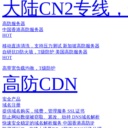
大陆CN2专线
高防服务器
中国香港高防服务器
HOT
移动直连清洗，支持压力测试
新加坡高防服务器
自研抗D防火墙，T级防护
美国高防服务器
HOT
高带宽负载均衡，T级防护
高防CDN
安全产品
域名注册
提供域名购买，续费，管理服务
SSL证书
防止网站数据被窃取、篡改、劫持
DNS域名解析
快速安全稳定的域名解析服务
中国香港高防IP