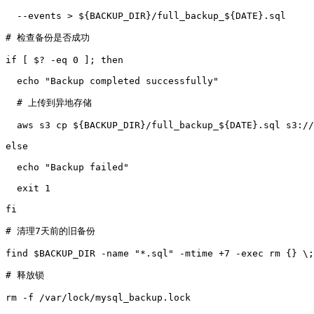
  --events > ${BACKUP_DIR}/full_backup_${DATE}.sql

# 检查备份是否成功

if [ $? -eq 0 ]; then

  echo "Backup completed successfully"

  # 上传到异地存储

  aws s3 cp ${BACKUP_DIR}/full_backup_${DATE}.sql s3://
else

  echo "Backup failed"

  exit 1

fi

# 清理7天前的旧备份

find $BACKUP_DIR -name "*.sql" -mtime +7 -exec rm {} \;

# 释放锁

rm -f /var/lock/mysql_backup.lock