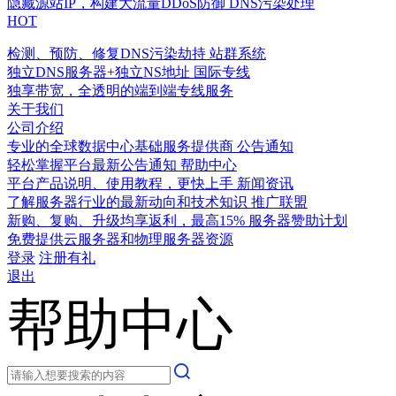
隐藏源站IP，构建大流量DDoS防御
DNS污染处理
HOT
检测、预防、修复DNS污染劫持
站群系统
独立DNS服务器+独立NS地址
国际专线
独享带宽，全透明的端到端专线服务
关于我们
公司介绍
专业的全球数据中心基础服务提供商
公告通知
轻松掌握平台最新公告通知
帮助中心
平台产品说明、使用教程，更快上手
新闻资讯
了解服务器行业的最新动向和技术知识
推广联盟
新购、复购、升级均享返利，最高15%
服务器赞助计划
免费提供云服务器和物理服务器资源
登录
注册有礼
退出
帮助中心