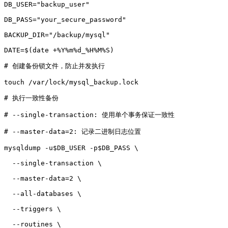
DB_USER="backup_user"

DB_PASS="your_secure_password"

BACKUP_DIR="/backup/mysql"

DATE=$(date +%Y%m%d_%H%M%S)

# 创建备份锁文件，防止并发执行

touch /var/lock/mysql_backup.lock

# 执行一致性备份

# --single-transaction: 使用单个事务保证一致性

# --master-data=2: 记录二进制日志位置

mysqldump -u$DB_USER -p$DB_PASS \

  --single-transaction \

  --master-data=2 \

  --all-databases \

  --triggers \

  --routines \
