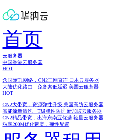
首页
云服务器
中国香港云服务器
HOT
含国际T1网络，CN2三网直连
日本云服务器
大陆优化路由，免备案低延迟
美国云服务器
HOT
CN2大带宽，资源弹性升级
美国高防云服务器
智能流量清洗，T级弹性防护
新加坡云服务器
CN2精品带宽，出海东南亚优选
轻量云服务器
独享200M优化带宽，弹性配置