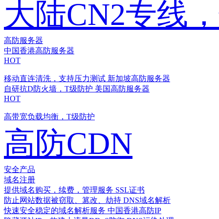
大陆CN2专线
高防服务器
中国香港高防服务器
HOT
移动直连清洗，支持压力测试
新加坡高防服务器
自研抗D防火墙，T级防护
美国高防服务器
HOT
高带宽负载均衡，T级防护
高防CDN
安全产品
域名注册
提供域名购买，续费，管理服务
SSL证书
防止网站数据被窃取、篡改、劫持
DNS域名解析
快速安全稳定的域名解析服务
中国香港高防IP