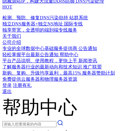
隐藏源站IP，构建大流量DDoS防御
DNS污染处理
HOT
检测、预防、修复DNS污染劫持
站群系统
独立DNS服务器+独立NS地址
国际专线
独享带宽，全透明的端到端专线服务
关于我们
公司介绍
专业的全球数据中心基础服务提供商
公告通知
轻松掌握平台最新公告通知
帮助中心
平台产品说明、使用教程，更快上手
新闻资讯
了解服务器行业的最新动向和技术知识
推广联盟
新购、复购、升级均享返利，最高15%
服务器赞助计划
免费提供云服务器和物理服务器资源
登录
注册有礼
退出
帮助中心