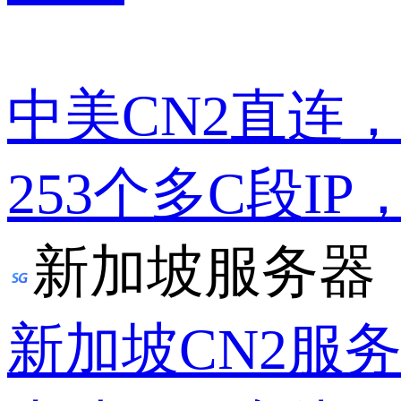
中美CN2直连
253个多C段IP
新加坡服务器
新加坡CN2服