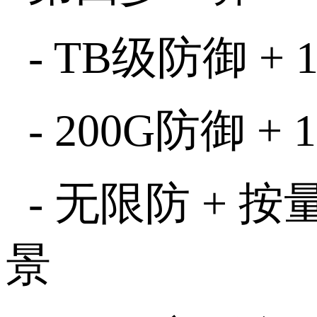
- TB
级防御
+ 
- 200G
防御
+ 
-
无限防
+
按
景