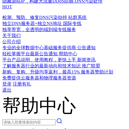
隐藏源站IP，构建大流量DDoS防御
DNS污染处理
HOT
检测、预防、修复DNS污染劫持
站群系统
独立DNS服务器+独立NS地址
国际专线
独享带宽，全透明的端到端专线服务
关于我们
公司介绍
专业的全球数据中心基础服务提供商
公告通知
轻松掌握平台最新公告通知
帮助中心
平台产品说明、使用教程，更快上手
新闻资讯
了解服务器行业的最新动向和技术知识
推广联盟
新购、复购、升级均享返利，最高15%
服务器赞助计划
免费提供云服务器和物理服务器资源
登录
注册有礼
退出
帮助中心