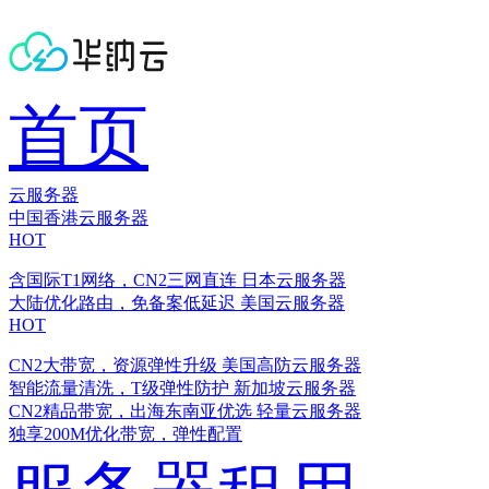
首页
云服务器
中国香港云服务器
HOT
含国际T1网络，CN2三网直连
日本云服务器
大陆优化路由，免备案低延迟
美国云服务器
HOT
CN2大带宽，资源弹性升级
美国高防云服务器
智能流量清洗，T级弹性防护
新加坡云服务器
CN2精品带宽，出海东南亚优选
轻量云服务器
独享200M优化带宽，弹性配置