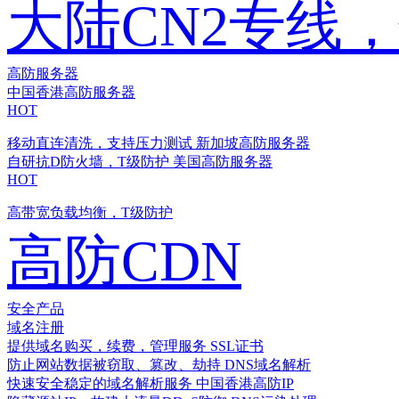
大陆CN2专线
高防服务器
中国香港高防服务器
HOT
移动直连清洗，支持压力测试
新加坡高防服务器
自研抗D防火墙，T级防护
美国高防服务器
HOT
高带宽负载均衡，T级防护
高防CDN
安全产品
域名注册
提供域名购买，续费，管理服务
SSL证书
防止网站数据被窃取、篡改、劫持
DNS域名解析
快速安全稳定的域名解析服务
中国香港高防IP