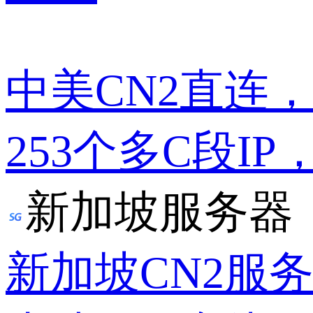
中美CN2直连
253个多C段IP
新加坡服务器
新加坡CN2服