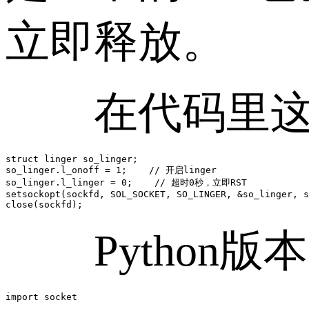
立即释放。
在代码里这
struct linger so_linger;

so_linger.l_onoff = 1;    // 开启linger

so_linger.l_linger = 0;    // 超时0秒，立即RST

setsockopt(sockfd, SOL_SOCKET, SO_LINGER, &so_linger, s
close(sockfd);
Python版
import socket
