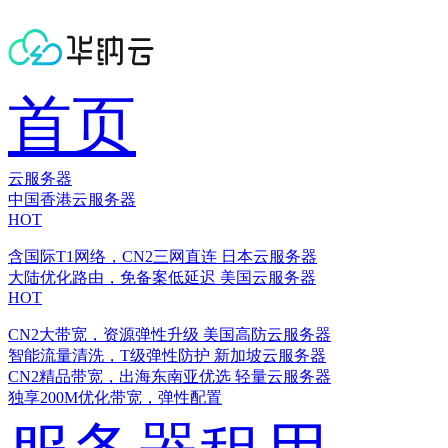
首页
云服务器
中国香港云服务器
HOT
含国际T1网络，CN2三网直连
日本云服务器
大陆优化路由，免备案低延迟
美国云服务器
HOT
CN2大带宽，资源弹性升级
美国高防云服务器
智能流量清洗，T级弹性防护
新加坡云服务器
CN2精品带宽，出海东南亚优选
轻量云服务器
独享200M优化带宽，弹性配置