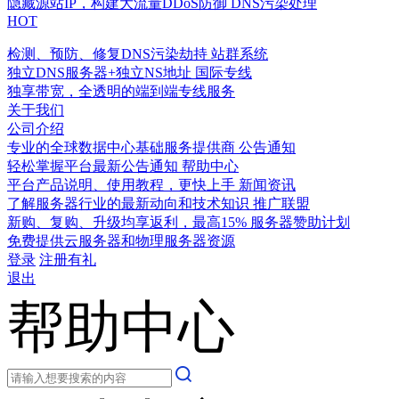
隐藏源站IP，构建大流量DDoS防御
DNS污染处理
HOT
检测、预防、修复DNS污染劫持
站群系统
独立DNS服务器+独立NS地址
国际专线
独享带宽，全透明的端到端专线服务
关于我们
公司介绍
专业的全球数据中心基础服务提供商
公告通知
轻松掌握平台最新公告通知
帮助中心
平台产品说明、使用教程，更快上手
新闻资讯
了解服务器行业的最新动向和技术知识
推广联盟
新购、复购、升级均享返利，最高15%
服务器赞助计划
免费提供云服务器和物理服务器资源
登录
注册有礼
退出
帮助中心