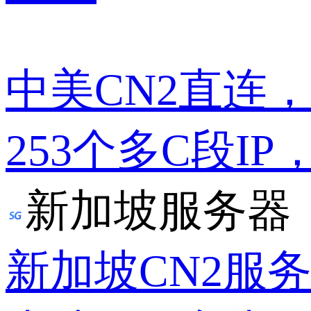
中美CN2直连
253个多C段IP
新加坡服务器
新加坡CN2服