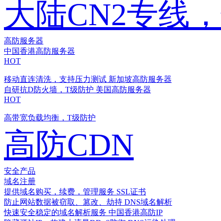
大陆CN2专线
高防服务器
中国香港高防服务器
HOT
移动直连清洗，支持压力测试
新加坡高防服务器
自研抗D防火墙，T级防护
美国高防服务器
HOT
高带宽负载均衡，T级防护
高防CDN
安全产品
域名注册
提供域名购买，续费，管理服务
SSL证书
防止网站数据被窃取、篡改、劫持
DNS域名解析
快速安全稳定的域名解析服务
中国香港高防IP