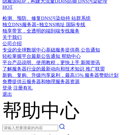
隐藏源站IP，构建大流量DDoS防御
DNS污染处理
HOT
检测、预防、修复DNS污染劫持
站群系统
独立DNS服务器+独立NS地址
国际专线
独享带宽，全透明的端到端专线服务
关于我们
公司介绍
专业的全球数据中心基础服务提供商
公告通知
轻松掌握平台最新公告通知
帮助中心
平台产品说明、使用教程，更快上手
新闻资讯
了解服务器行业的最新动向和技术知识
推广联盟
新购、复购、升级均享返利，最高15%
服务器赞助计划
免费提供云服务器和物理服务器资源
登录
注册有礼
退出
帮助中心