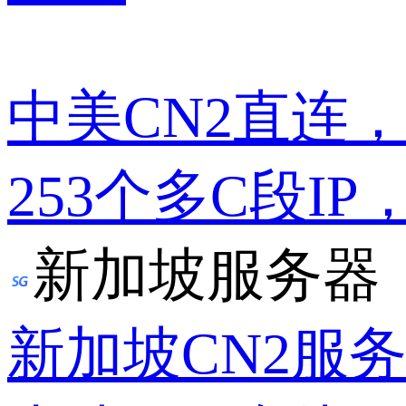
中美CN2直连
253个多C段IP
新加坡服务器
新加坡CN2服