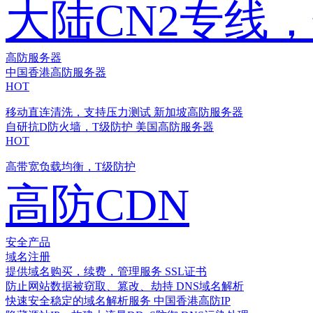
大陆CN2专线
高防服务器
中国香港高防服务器
HOT
移动直连清洗，支持压力测试
新加坡高防服务器
自研抗D防火墙，T级防护
美国高防服务器
HOT
高带宽负载均衡，T级防护
高防CDN
安全产品
域名注册
提供域名购买，续费，管理服务
SSL证书
防止网站数据被窃取、篡改、劫持
DNS域名解析
快速安全稳定的域名解析服务
中国香港高防IP