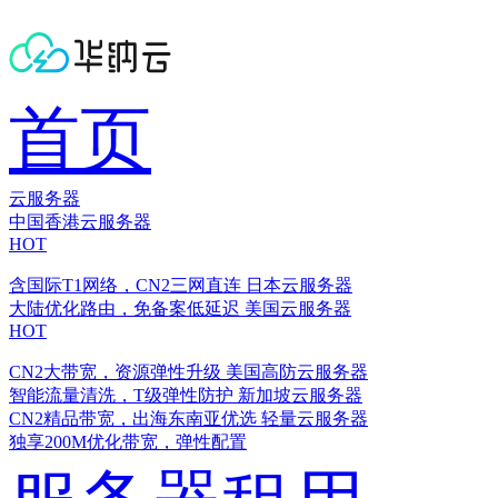
首页
云服务器
中国香港云服务器
HOT
含国际T1网络，CN2三网直连
日本云服务器
大陆优化路由，免备案低延迟
美国云服务器
HOT
CN2大带宽，资源弹性升级
美国高防云服务器
智能流量清洗，T级弹性防护
新加坡云服务器
CN2精品带宽，出海东南亚优选
轻量云服务器
独享200M优化带宽，弹性配置