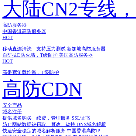
大陆CN2专线
高防服务器
中国香港高防服务器
HOT
移动直连清洗，支持压力测试
新加坡高防服务器
自研抗D防火墙，T级防护
美国高防服务器
HOT
高带宽负载均衡，T级防护
高防CDN
安全产品
域名注册
提供域名购买，续费，管理服务
SSL证书
防止网站数据被窃取、篡改、劫持
DNS域名解析
快速安全稳定的域名解析服务
中国香港高防IP