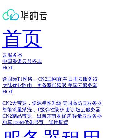
首页
云服务器
中国香港云服务器
HOT
含国际T1网络，CN2三网直连
日本云服务器
大陆优化路由，免备案低延迟
美国云服务器
HOT
CN2大带宽，资源弹性升级
美国高防云服务器
智能流量清洗，T级弹性防护
新加坡云服务器
CN2精品带宽，出海东南亚优选
轻量云服务器
独享200M优化带宽，弹性配置