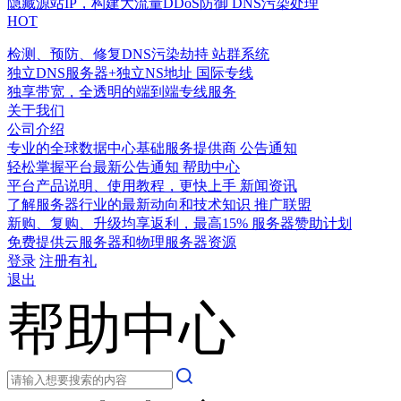
隐藏源站IP，构建大流量DDoS防御
DNS污染处理
HOT
检测、预防、修复DNS污染劫持
站群系统
独立DNS服务器+独立NS地址
国际专线
独享带宽，全透明的端到端专线服务
关于我们
公司介绍
专业的全球数据中心基础服务提供商
公告通知
轻松掌握平台最新公告通知
帮助中心
平台产品说明、使用教程，更快上手
新闻资讯
了解服务器行业的最新动向和技术知识
推广联盟
新购、复购、升级均享返利，最高15%
服务器赞助计划
免费提供云服务器和物理服务器资源
登录
注册有礼
退出
帮助中心