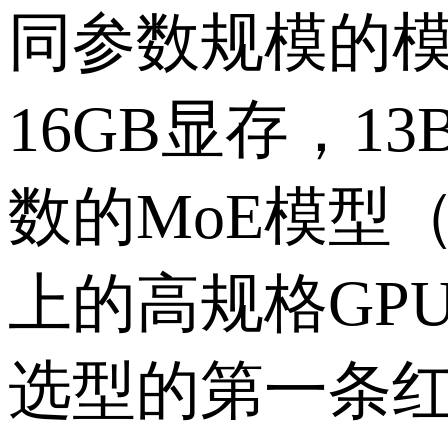
同参数规模的
16GB
显存，
13
数的
MoE
模型
上的高规格
GP
选型的第一条