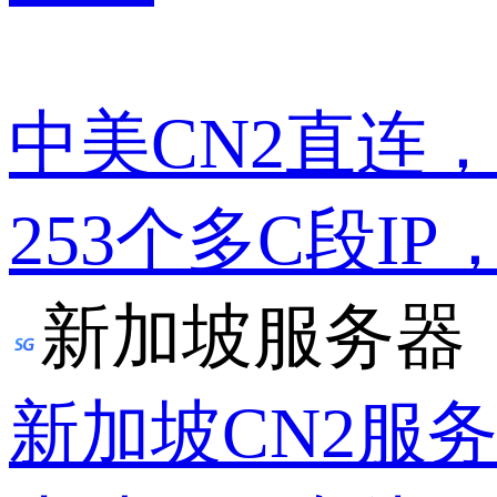
中美CN2直连
253个多C段IP
新加坡服务器
新加坡CN2服