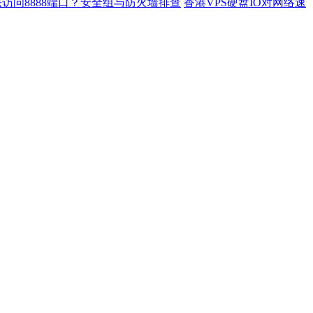
访问8888端口？安全组与防火墙排查
香港VPS硬盘IO对网络速