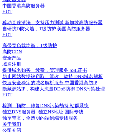
中国香港高防服务器
HOT
移动直连清洗，支持压力测试
新加坡高防服务器
自研抗D防火墙，T级防护
美国高防服务器
HOT
高带宽负载均衡，T级防护
高防CDN
安全产品
域名注册
提供域名购买，续费，管理服务
SSL证书
防止网站数据被窃取、篡改、劫持
DNS域名解析
快速安全稳定的域名解析服务
中国香港高防IP
隐藏源站IP，构建大流量DDoS防御
DNS污染处理
HOT
检测、预防、修复DNS污染劫持
站群系统
独立DNS服务器+独立NS地址
国际专线
独享带宽，全透明的端到端专线服务
关于我们
公司介绍