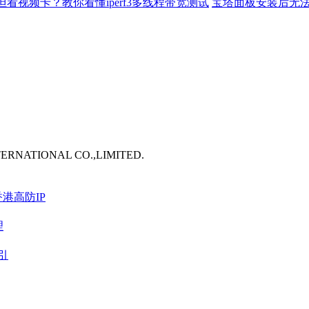
但看视频卡？教你看懂iperf3多线程带宽测试
宝塔面板安装后无法
TERNATIONAL CO.,LIMITED.
港高防IP
理
引