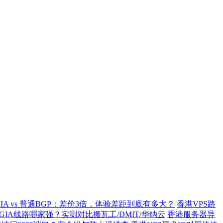
GIA vs 普通BGP：差价3倍，体验差距到底有多大？
香港VPS路
2 GIA线路哪家强？实测对比搬瓦工/DMIT/华纳云
香港服务器异