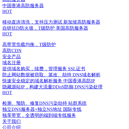
中国香港高防服务器
HOT
移动直连清洗，支持压力测试
新加坡高防服务器
自研抗D防火墙，T级防护
美国高防服务器
HOT
高带宽负载均衡，T级防护
高防CDN
安全产品
域名注册
提供域名购买，续费，管理服务
SSL证书
防止网站数据被窃取、篡改、劫持
DNS域名解析
快速安全稳定的域名解析服务
中国香港高防IP
隐藏源站IP，构建大流量DDoS防御
DNS污染处理
HOT
检测、预防、修复DNS污染劫持
站群系统
独立DNS服务器+独立NS地址
国际专线
独享带宽，全透明的端到端专线服务
关于我们
公司介绍