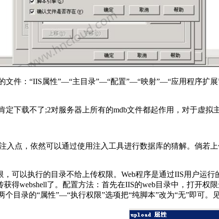
件：“IIS属性”—“主目录”—“配置”—“映射”—“应用程序
定下载不了;2对服务器上所有的mdb文件都起作用，对于虚拟
注入点，依然可以通过使用注入工具进行数据库的猜解。倘若上传
以执行的目录不给上传权限。Web程序是通过IIS用户运行的
webshell了。配置方法：首先在IIS的web目录中，打开
个目录的“属性”—“执行权限”选项把“纯脚本”改为“无”即可。