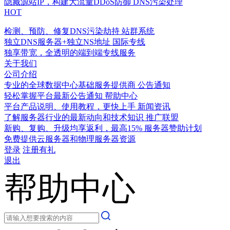
隐藏源站IP，构建大流量DDoS防御
DNS污染处理
HOT
检测、预防、修复DNS污染劫持
站群系统
独立DNS服务器+独立NS地址
国际专线
独享带宽，全透明的端到端专线服务
关于我们
公司介绍
专业的全球数据中心基础服务提供商
公告通知
轻松掌握平台最新公告通知
帮助中心
平台产品说明、使用教程，更快上手
新闻资讯
了解服务器行业的最新动向和技术知识
推广联盟
新购、复购、升级均享返利，最高15%
服务器赞助计划
免费提供云服务器和物理服务器资源
登录
注册有礼
退出
帮助中心