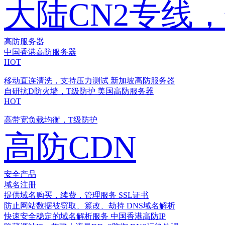
大陆CN2专线
高防服务器
中国香港高防服务器
HOT
移动直连清洗，支持压力测试
新加坡高防服务器
自研抗D防火墙，T级防护
美国高防服务器
HOT
高带宽负载均衡，T级防护
高防CDN
安全产品
域名注册
提供域名购买，续费，管理服务
SSL证书
防止网站数据被窃取、篡改、劫持
DNS域名解析
快速安全稳定的域名解析服务
中国香港高防IP