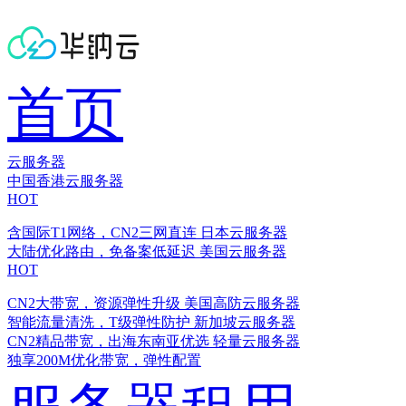
首页
云服务器
中国香港云服务器
HOT
含国际T1网络，CN2三网直连
日本云服务器
大陆优化路由，免备案低延迟
美国云服务器
HOT
CN2大带宽，资源弹性升级
美国高防云服务器
智能流量清洗，T级弹性防护
新加坡云服务器
CN2精品带宽，出海东南亚优选
轻量云服务器
独享200M优化带宽，弹性配置