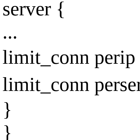
server {
...
limit_conn 
limit_conn 
}
}