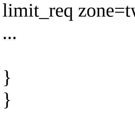
limit_req zone=t
...
}
}