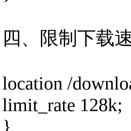
四、限制下载
location /downlo
limit_rate 128k;
}