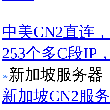
中美CN2直连
253个多C段IP
新加坡服务器
新加坡CN2服