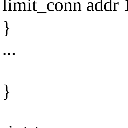
limit_conn a
}
...
}