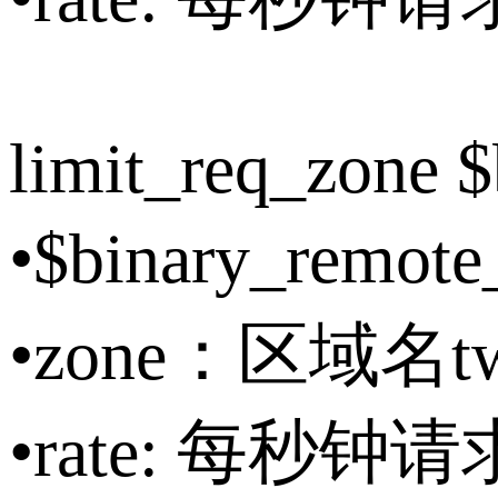
limit_req_zone 
•$binary_re
•zone：区域名tw
•rate: 每秒钟