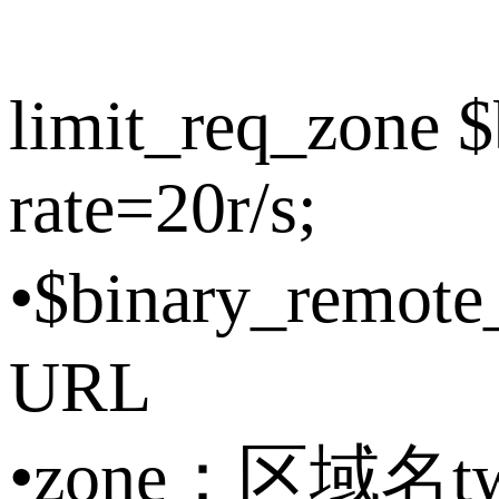
limit_req_zone 
rate=20r/s;
•$binary_rem
URL
•zone：区域名tw