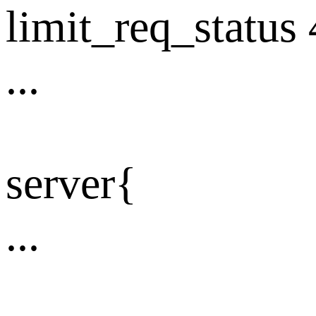
limit_req_status 
...
server{
...