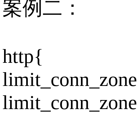
案例二：
http{
limit_conn_zone
limit_conn_zone