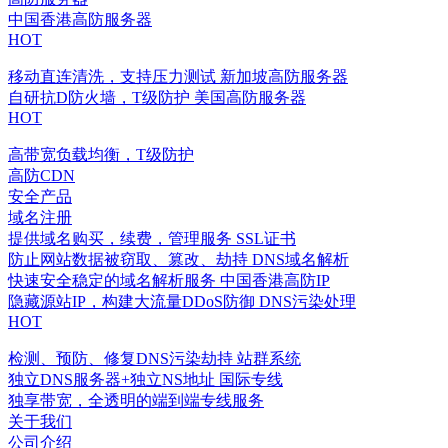
中国香港高防服务器
HOT
移动直连清洗，支持压力测试
新加坡高防服务器
自研抗D防火墙，T级防护
美国高防服务器
HOT
高带宽负载均衡，T级防护
高防CDN
安全产品
域名注册
提供域名购买，续费，管理服务
SSL证书
防止网站数据被窃取、篡改、劫持
DNS域名解析
快速安全稳定的域名解析服务
中国香港高防IP
隐藏源站IP，构建大流量DDoS防御
DNS污染处理
HOT
检测、预防、修复DNS污染劫持
站群系统
独立DNS服务器+独立NS地址
国际专线
独享带宽，全透明的端到端专线服务
关于我们
公司介绍