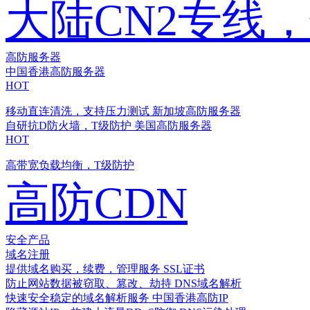
大陆CN2专线
高防服务器
中国香港高防服务器
HOT
移动直连清洗，支持压力测试
新加坡高防服务器
自研抗D防火墙，T级防护
美国高防服务器
HOT
高带宽负载均衡，T级防护
高防CDN
安全产品
域名注册
提供域名购买，续费，管理服务
SSL证书
防止网站数据被窃取、篡改、劫持
DNS域名解析
快速安全稳定的域名解析服务
中国香港高防IP