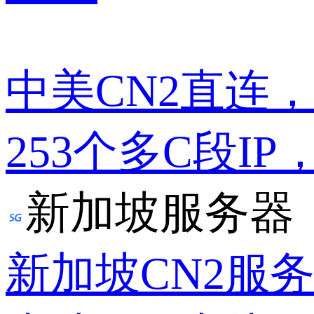
中美CN2直连
253个多C段IP
新加坡服务器
新加坡CN2服