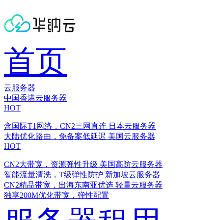
首页
云服务器
中国香港云服务器
HOT
含国际T1网络，CN2三网直连
日本云服务器
大陆优化路由，免备案低延迟
美国云服务器
HOT
CN2大带宽，资源弹性升级
美国高防云服务器
智能流量清洗，T级弹性防护
新加坡云服务器
CN2精品带宽，出海东南亚优选
轻量云服务器
独享200M优化带宽，弹性配置