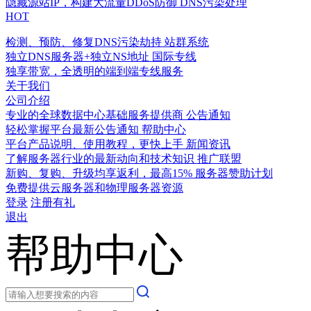
隐藏源站IP，构建大流量DDoS防御
DNS污染处理
HOT
检测、预防、修复DNS污染劫持
站群系统
独立DNS服务器+独立NS地址
国际专线
独享带宽，全透明的端到端专线服务
关于我们
公司介绍
专业的全球数据中心基础服务提供商
公告通知
轻松掌握平台最新公告通知
帮助中心
平台产品说明、使用教程，更快上手
新闻资讯
了解服务器行业的最新动向和技术知识
推广联盟
新购、复购、升级均享返利，最高15%
服务器赞助计划
免费提供云服务器和物理服务器资源
登录
注册有礼
退出
帮助中心