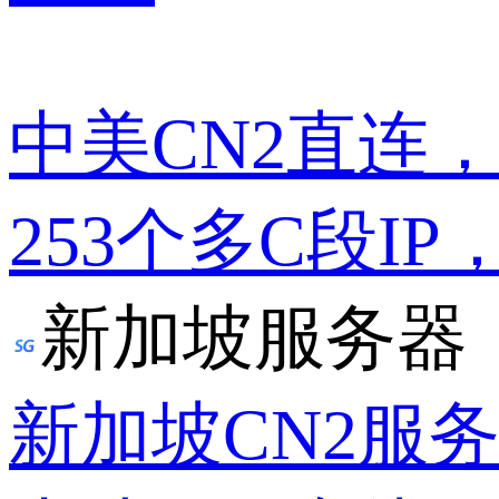
中美CN2直连
253个多C段IP
新加坡服务器
新加坡CN2服