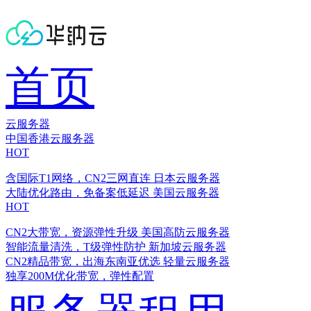
首页
云服务器
中国香港云服务器
HOT
含国际T1网络，CN2三网直连
日本云服务器
大陆优化路由，免备案低延迟
美国云服务器
HOT
CN2大带宽，资源弹性升级
美国高防云服务器
智能流量清洗，T级弹性防护
新加坡云服务器
CN2精品带宽，出海东南亚优选
轻量云服务器
独享200M优化带宽，弹性配置