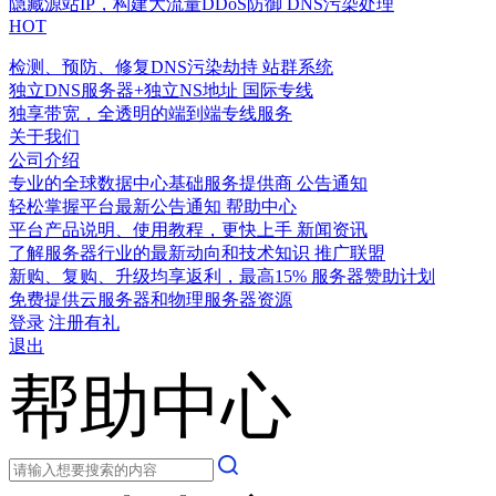
隐藏源站IP，构建大流量DDoS防御
DNS污染处理
HOT
检测、预防、修复DNS污染劫持
站群系统
独立DNS服务器+独立NS地址
国际专线
独享带宽，全透明的端到端专线服务
关于我们
公司介绍
专业的全球数据中心基础服务提供商
公告通知
轻松掌握平台最新公告通知
帮助中心
平台产品说明、使用教程，更快上手
新闻资讯
了解服务器行业的最新动向和技术知识
推广联盟
新购、复购、升级均享返利，最高15%
服务器赞助计划
免费提供云服务器和物理服务器资源
登录
注册有礼
退出
帮助中心