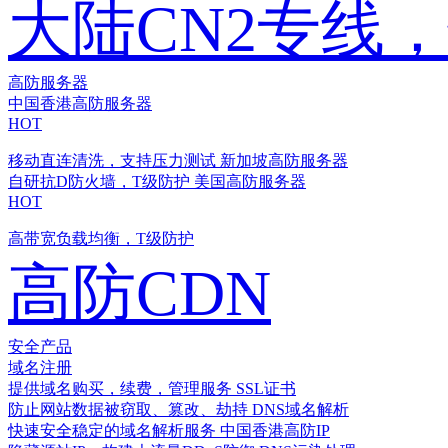
大陆CN2专线
高防服务器
中国香港高防服务器
HOT
移动直连清洗，支持压力测试
新加坡高防服务器
自研抗D防火墙，T级防护
美国高防服务器
HOT
高带宽负载均衡，T级防护
高防CDN
安全产品
域名注册
提供域名购买，续费，管理服务
SSL证书
防止网站数据被窃取、篡改、劫持
DNS域名解析
快速安全稳定的域名解析服务
中国香港高防IP