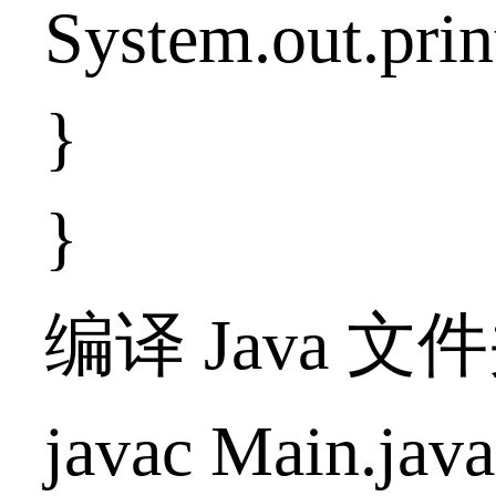
System.out.prin
}
}
编译 Java 
javac Main.java