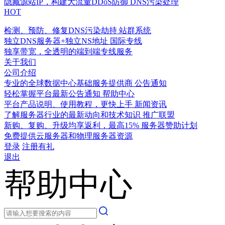
隐藏源站IP，构建大流量DDoS防御
DNS污染处理
HOT
检测、预防、修复DNS污染劫持
站群系统
独立DNS服务器+独立NS地址
国际专线
独享带宽，全透明的端到端专线服务
关于我们
公司介绍
专业的全球数据中心基础服务提供商
公告通知
轻松掌握平台最新公告通知
帮助中心
平台产品说明、使用教程，更快上手
新闻资讯
了解服务器行业的最新动向和技术知识
推广联盟
新购、复购、升级均享返利，最高15%
服务器赞助计划
免费提供云服务器和物理服务器资源
登录
注册有礼
退出
帮助中心