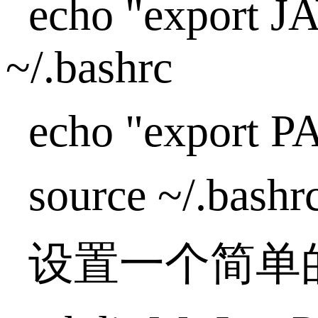
echo "export J
~/.bashrc
echo "export 
source ~/.bashr
设置一个简单的