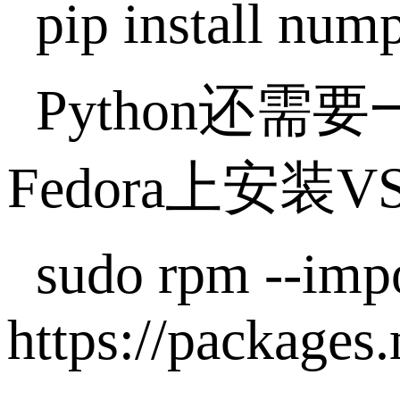
pip install num
Python还
Fedora上安装
sudo rpm --imp
https://packages