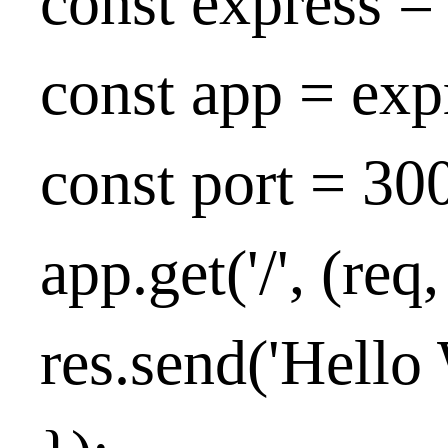
const express = 
const app = exp
const port = 30
app.get('/', (req
res.send('Hello 