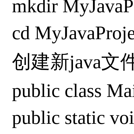
mkdir MyJavaPr
cd MyJavaProje
创建新java文件M
public class Ma
public static vo