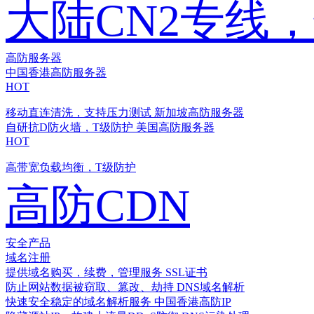
大陆CN2专线
高防服务器
中国香港高防服务器
HOT
移动直连清洗，支持压力测试
新加坡高防服务器
自研抗D防火墙，T级防护
美国高防服务器
HOT
高带宽负载均衡，T级防护
高防CDN
安全产品
域名注册
提供域名购买，续费，管理服务
SSL证书
防止网站数据被窃取、篡改、劫持
DNS域名解析
快速安全稳定的域名解析服务
中国香港高防IP