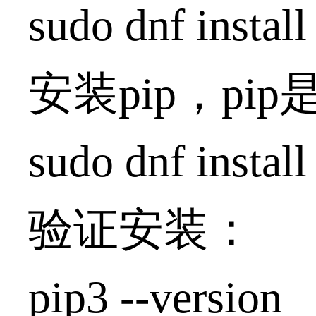
sudo dnf instal
安装pip，pip
sudo dnf instal
验证安装：
pip3 --version