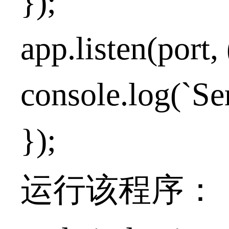
});
app.listen(port,
console.log(`Ser
});
运行该程序：