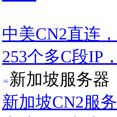
中美CN2直连
253个多C段IP
新加坡服务器
新加坡CN2服