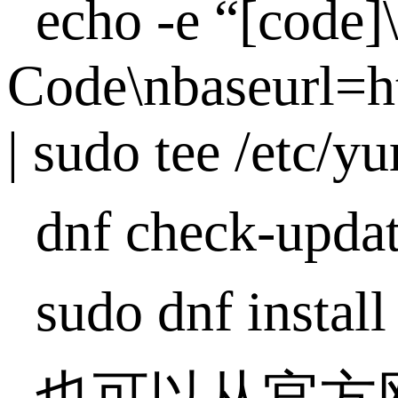
echo -e “[code
Code\nbaseurl=h
| sudo tee /etc/y
dnf check-upda
sudo dnf install
也可以从官方网