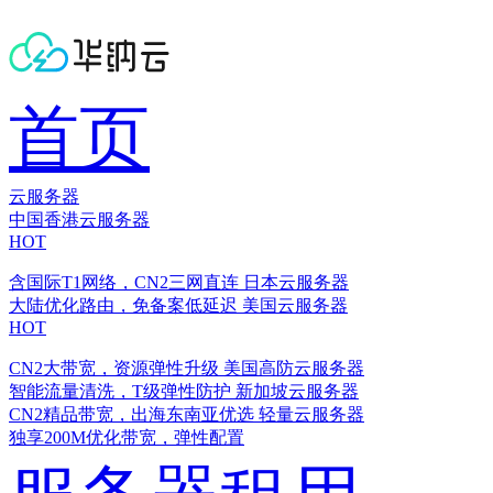
首页
云服务器
中国香港云服务器
HOT
含国际T1网络，CN2三网直连
日本云服务器
大陆优化路由，免备案低延迟
美国云服务器
HOT
CN2大带宽，资源弹性升级
美国高防云服务器
智能流量清洗，T级弹性防护
新加坡云服务器
CN2精品带宽，出海东南亚优选
轻量云服务器
独享200M优化带宽，弹性配置