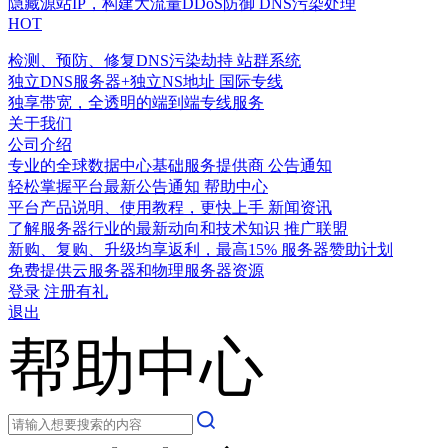
隐藏源站IP，构建大流量DDoS防御
DNS污染处理
HOT
检测、预防、修复DNS污染劫持
站群系统
独立DNS服务器+独立NS地址
国际专线
独享带宽，全透明的端到端专线服务
关于我们
公司介绍
专业的全球数据中心基础服务提供商
公告通知
轻松掌握平台最新公告通知
帮助中心
平台产品说明、使用教程，更快上手
新闻资讯
了解服务器行业的最新动向和技术知识
推广联盟
新购、复购、升级均享返利，最高15%
服务器赞助计划
免费提供云服务器和物理服务器资源
登录
注册有礼
退出
帮助中心