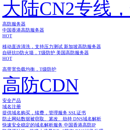
大陆CN2专线
高防服务器
中国香港高防服务器
HOT
移动直连清洗，支持压力测试
新加坡高防服务器
自研抗D防火墙，T级防护
美国高防服务器
HOT
高带宽负载均衡，T级防护
高防CDN
安全产品
域名注册
提供域名购买，续费，管理服务
SSL证书
防止网站数据被窃取、篡改、劫持
DNS域名解析
快速安全稳定的域名解析服务
中国香港高防IP