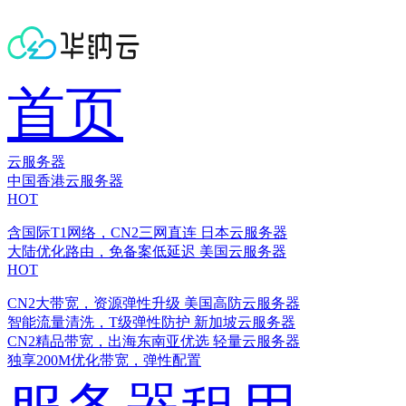
首页
云服务器
中国香港云服务器
HOT
含国际T1网络，CN2三网直连
日本云服务器
大陆优化路由，免备案低延迟
美国云服务器
HOT
CN2大带宽，资源弹性升级
美国高防云服务器
智能流量清洗，T级弹性防护
新加坡云服务器
CN2精品带宽，出海东南亚优选
轻量云服务器
独享200M优化带宽，弹性配置