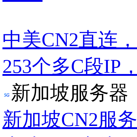
中美CN2直连
253个多C段IP
新加坡服务器
新加坡CN2服