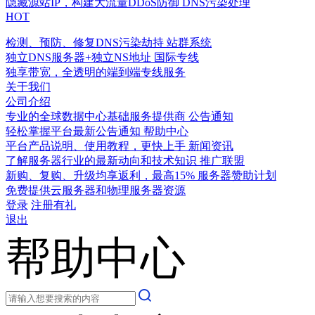
隐藏源站IP，构建大流量DDoS防御
DNS污染处理
HOT
检测、预防、修复DNS污染劫持
站群系统
独立DNS服务器+独立NS地址
国际专线
独享带宽，全透明的端到端专线服务
关于我们
公司介绍
专业的全球数据中心基础服务提供商
公告通知
轻松掌握平台最新公告通知
帮助中心
平台产品说明、使用教程，更快上手
新闻资讯
了解服务器行业的最新动向和技术知识
推广联盟
新购、复购、升级均享返利，最高15%
服务器赞助计划
免费提供云服务器和物理服务器资源
登录
注册有礼
退出
帮助中心