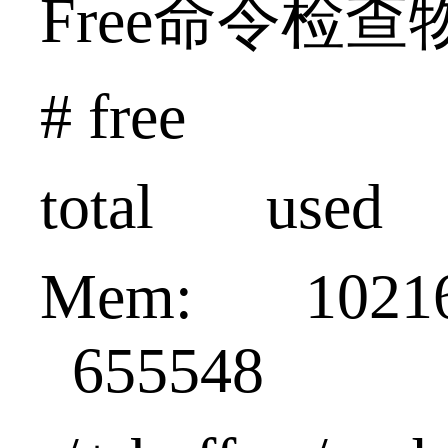
Free命令
# free
total used 
Mem: 1021
655548