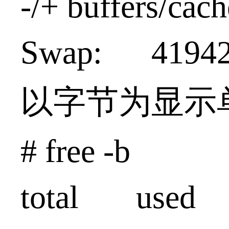
-/+ buffers/c
Swap: 419
以字节为显示
# free -b
total used 