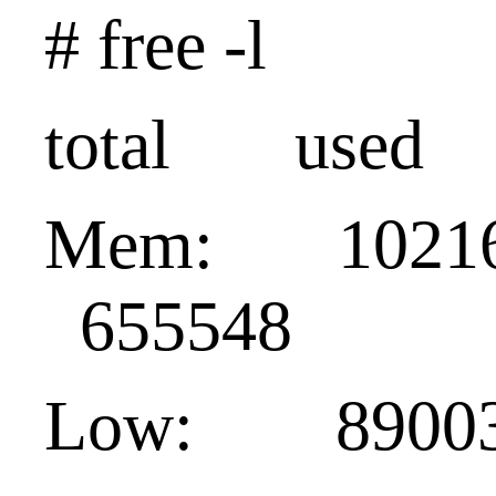
# free -l
total used 
Mem: 1021
655548
Low: 89003