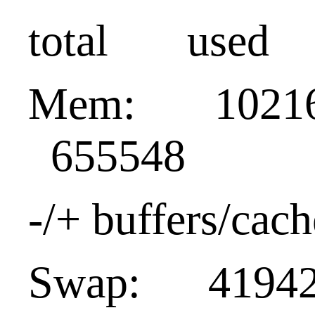
total used 
Mem: 1021
655548
-/+ buffers/c
Swap: 41942