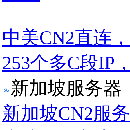
中美CN2直连
253个多C段IP
新加坡服务器
新加坡CN2服