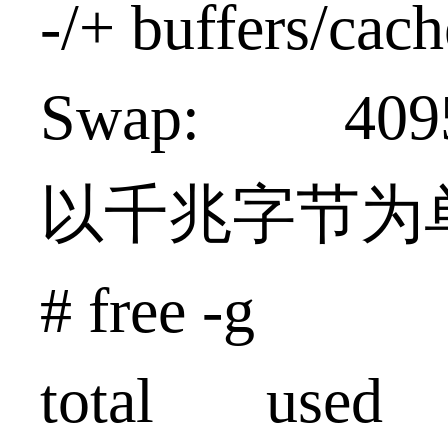
-/+ buffers
Swap: 40
以千兆字节为
# free -g
total used 