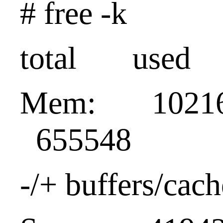
# free -k
total used 
Mem: 1021
655548
-/+ buffers/c