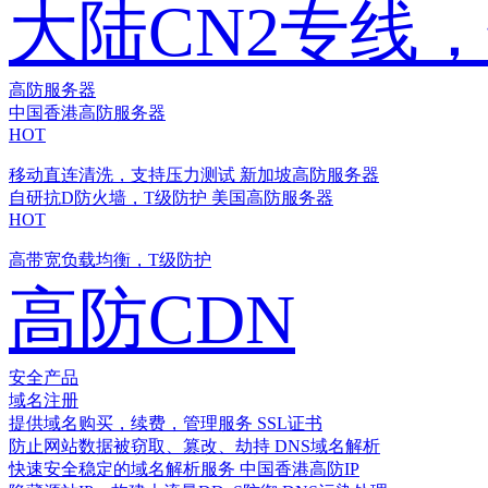
大陆CN2专线
高防服务器
中国香港高防服务器
HOT
移动直连清洗，支持压力测试
新加坡高防服务器
自研抗D防火墙，T级防护
美国高防服务器
HOT
高带宽负载均衡，T级防护
高防CDN
安全产品
域名注册
提供域名购买，续费，管理服务
SSL证书
防止网站数据被窃取、篡改、劫持
DNS域名解析
快速安全稳定的域名解析服务
中国香港高防IP