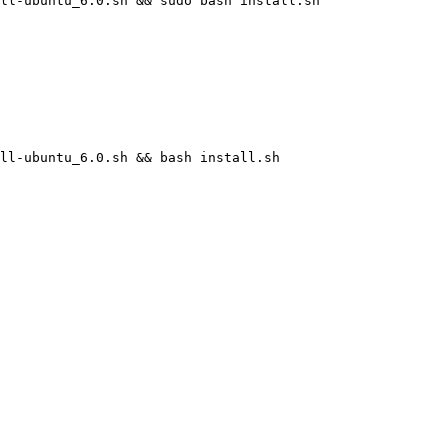
ll-ubuntu_6.0.sh && sudo bash install.sh

ll-ubuntu_6.0.sh && bash install.sh