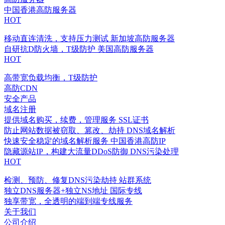
中国香港高防服务器
HOT
移动直连清洗，支持压力测试
新加坡高防服务器
自研抗D防火墙，T级防护
美国高防服务器
HOT
高带宽负载均衡，T级防护
高防CDN
安全产品
域名注册
提供域名购买，续费，管理服务
SSL证书
防止网站数据被窃取、篡改、劫持
DNS域名解析
快速安全稳定的域名解析服务
中国香港高防IP
隐藏源站IP，构建大流量DDoS防御
DNS污染处理
HOT
检测、预防、修复DNS污染劫持
站群系统
独立DNS服务器+独立NS地址
国际专线
独享带宽，全透明的端到端专线服务
关于我们
公司介绍