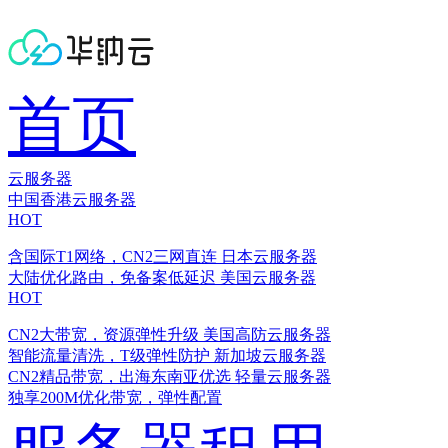
首页
云服务器
中国香港云服务器
HOT
含国际T1网络，CN2三网直连
日本云服务器
大陆优化路由，免备案低延迟
美国云服务器
HOT
CN2大带宽，资源弹性升级
美国高防云服务器
智能流量清洗，T级弹性防护
新加坡云服务器
CN2精品带宽，出海东南亚优选
轻量云服务器
独享200M优化带宽，弹性配置