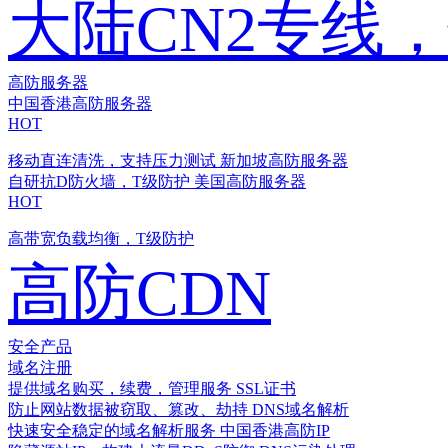
大陆CN2专线
高防服务器
中国香港高防服务器
HOT
移动直连清洗，支持压力测试
新加坡高防服务器
自研抗D防火墙，T级防护
美国高防服务器
HOT
高带宽负载均衡，T级防护
高防CDN
安全产品
域名注册
提供域名购买，续费，管理服务
SSL证书
防止网站数据被窃取、篡改、劫持
DNS域名解析
快速安全稳定的域名解析服务
中国香港高防IP