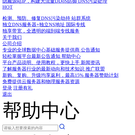
隐藏源站IP，构建大流量DDoS防御
DNS污染处理
HOT
检测、预防、修复DNS污染劫持
站群系统
独立DNS服务器+独立NS地址
国际专线
独享带宽，全透明的端到端专线服务
关于我们
公司介绍
专业的全球数据中心基础服务提供商
公告通知
轻松掌握平台最新公告通知
帮助中心
平台产品说明、使用教程，更快上手
新闻资讯
了解服务器行业的最新动向和技术知识
推广联盟
新购、复购、升级均享返利，最高15%
服务器赞助计划
免费提供云服务器和物理服务器资源
登录
注册有礼
退出
帮助中心