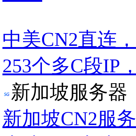
中美CN2直连
253个多C段IP
新加坡服务器
新加坡CN2服