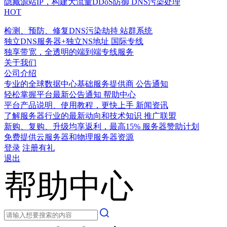
隐藏源站IP，构建大流量DDoS防御
DNS污染处理
HOT
检测、预防、修复DNS污染劫持
站群系统
独立DNS服务器+独立NS地址
国际专线
独享带宽，全透明的端到端专线服务
关于我们
公司介绍
专业的全球数据中心基础服务提供商
公告通知
轻松掌握平台最新公告通知
帮助中心
平台产品说明、使用教程，更快上手
新闻资讯
了解服务器行业的最新动向和技术知识
推广联盟
新购、复购、升级均享返利，最高15%
服务器赞助计划
免费提供云服务器和物理服务器资源
登录
注册有礼
退出
帮助中心