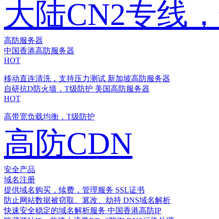
大陆CN2专线
高防服务器
中国香港高防服务器
HOT
移动直连清洗，支持压力测试
新加坡高防服务器
自研抗D防火墙，T级防护
美国高防服务器
HOT
高带宽负载均衡，T级防护
高防CDN
安全产品
域名注册
提供域名购买，续费，管理服务
SSL证书
防止网站数据被窃取、篡改、劫持
DNS域名解析
快速安全稳定的域名解析服务
中国香港高防IP