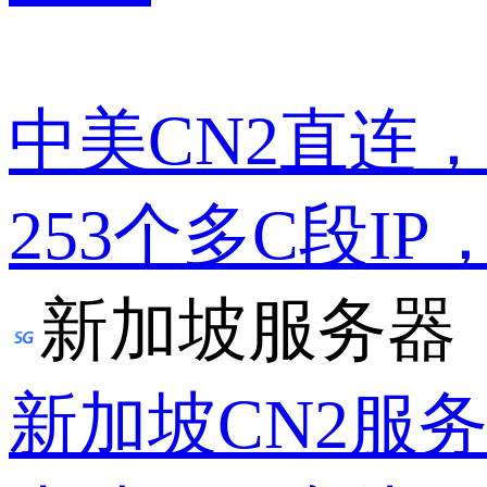
中美CN2直连
253个多C段IP
新加坡服务器
新加坡CN2服