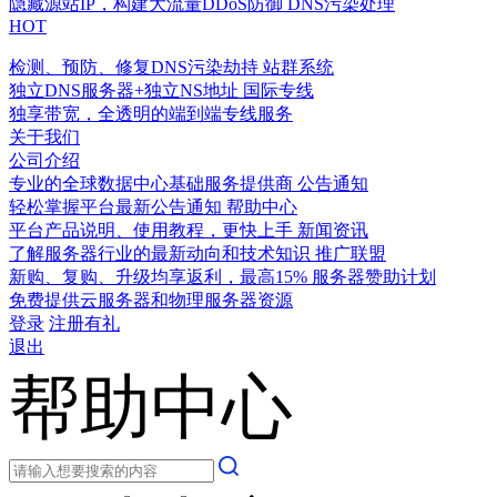
隐藏源站IP，构建大流量DDoS防御
DNS污染处理
HOT
检测、预防、修复DNS污染劫持
站群系统
独立DNS服务器+独立NS地址
国际专线
独享带宽，全透明的端到端专线服务
关于我们
公司介绍
专业的全球数据中心基础服务提供商
公告通知
轻松掌握平台最新公告通知
帮助中心
平台产品说明、使用教程，更快上手
新闻资讯
了解服务器行业的最新动向和技术知识
推广联盟
新购、复购、升级均享返利，最高15%
服务器赞助计划
免费提供云服务器和物理服务器资源
登录
注册有礼
退出
帮助中心