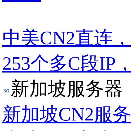
中美CN2直连
253个多C段IP
新加坡服务器
新加坡CN2服