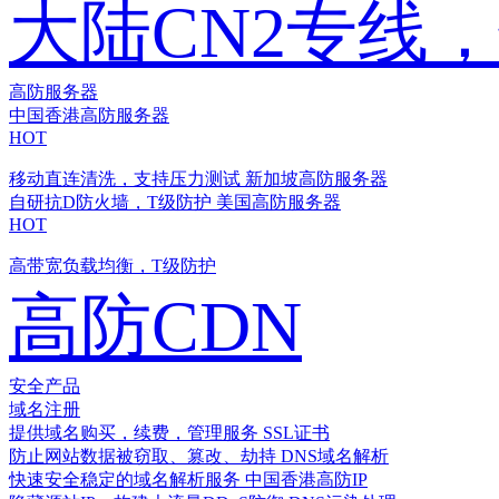
大陆CN2专线
高防服务器
中国香港高防服务器
HOT
移动直连清洗，支持压力测试
新加坡高防服务器
自研抗D防火墙，T级防护
美国高防服务器
HOT
高带宽负载均衡，T级防护
高防CDN
安全产品
域名注册
提供域名购买，续费，管理服务
SSL证书
防止网站数据被窃取、篡改、劫持
DNS域名解析
快速安全稳定的域名解析服务
中国香港高防IP