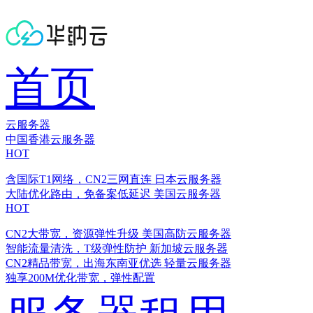
首页
云服务器
中国香港云服务器
HOT
含国际T1网络，CN2三网直连
日本云服务器
大陆优化路由，免备案低延迟
美国云服务器
HOT
CN2大带宽，资源弹性升级
美国高防云服务器
智能流量清洗，T级弹性防护
新加坡云服务器
CN2精品带宽，出海东南亚优选
轻量云服务器
独享200M优化带宽，弹性配置