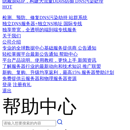
隐藏源站IP，构建大流量DDoS防御
DNS污染处理
HOT
检测、预防、修复DNS污染劫持
站群系统
独立DNS服务器+独立NS地址
国际专线
独享带宽，全透明的端到端专线服务
关于我们
公司介绍
专业的全球数据中心基础服务提供商
公告通知
轻松掌握平台最新公告通知
帮助中心
平台产品说明、使用教程，更快上手
新闻资讯
了解服务器行业的最新动向和技术知识
推广联盟
新购、复购、升级均享返利，最高15%
服务器赞助计划
免费提供云服务器和物理服务器资源
登录
注册有礼
退出
帮助中心