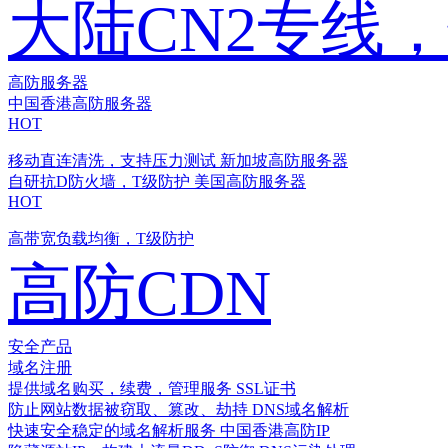
大陆CN2专线
高防服务器
中国香港高防服务器
HOT
移动直连清洗，支持压力测试
新加坡高防服务器
自研抗D防火墙，T级防护
美国高防服务器
HOT
高带宽负载均衡，T级防护
高防CDN
安全产品
域名注册
提供域名购买，续费，管理服务
SSL证书
防止网站数据被窃取、篡改、劫持
DNS域名解析
快速安全稳定的域名解析服务
中国香港高防IP