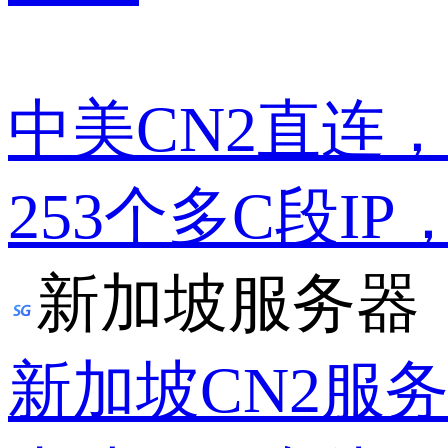
中美CN2直连
253个多C段IP
新加坡服务器
新加坡CN2服