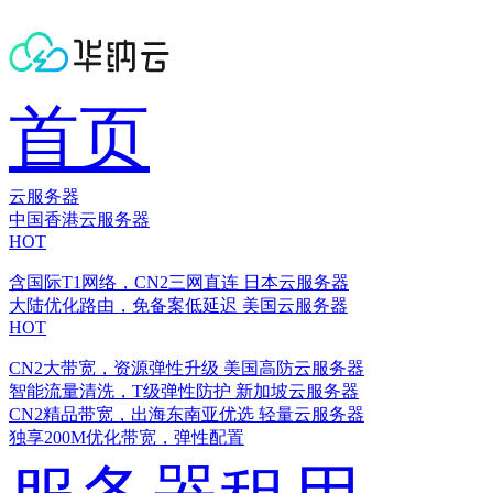
首页
云服务器
中国香港云服务器
HOT
含国际T1网络，CN2三网直连
日本云服务器
大陆优化路由，免备案低延迟
美国云服务器
HOT
CN2大带宽，资源弹性升级
美国高防云服务器
智能流量清洗，T级弹性防护
新加坡云服务器
CN2精品带宽，出海东南亚优选
轻量云服务器
独享200M优化带宽，弹性配置