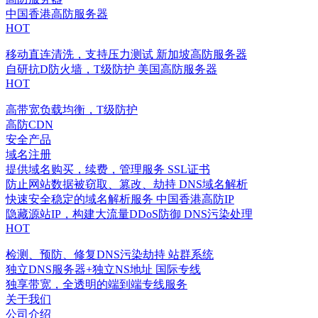
中国香港高防服务器
HOT
移动直连清洗，支持压力测试
新加坡高防服务器
自研抗D防火墙，T级防护
美国高防服务器
HOT
高带宽负载均衡，T级防护
高防CDN
安全产品
域名注册
提供域名购买，续费，管理服务
SSL证书
防止网站数据被窃取、篡改、劫持
DNS域名解析
快速安全稳定的域名解析服务
中国香港高防IP
隐藏源站IP，构建大流量DDoS防御
DNS污染处理
HOT
检测、预防、修复DNS污染劫持
站群系统
独立DNS服务器+独立NS地址
国际专线
独享带宽，全透明的端到端专线服务
关于我们
公司介绍