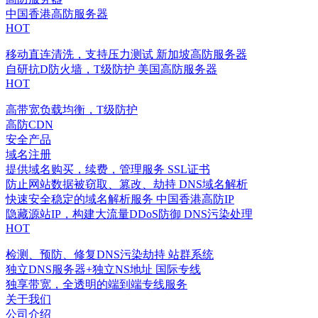
中国香港高防服务器
HOT
移动直连清洗，支持压力测试
新加坡高防服务器
自研抗D防火墙，T级防护
美国高防服务器
HOT
高带宽负载均衡，T级防护
高防CDN
安全产品
域名注册
提供域名购买，续费，管理服务
SSL证书
防止网站数据被窃取、篡改、劫持
DNS域名解析
快速安全稳定的域名解析服务
中国香港高防IP
隐藏源站IP，构建大流量DDoS防御
DNS污染处理
HOT
检测、预防、修复DNS污染劫持
站群系统
独立DNS服务器+独立NS地址
国际专线
独享带宽，全透明的端到端专线服务
关于我们
公司介绍