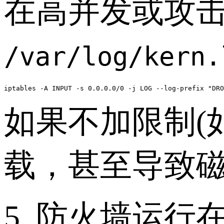
在高并发或攻
/var/log/kern.
iptables -A INPUT -s 0.0.0.0/0 -j LOG --log-prefix "DRO
如果不加限制(
载，甚至导致
5. 防火墙运