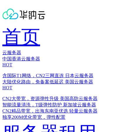
首页
云服务器
中国香港云服务器
HOT
含国际T1网络，CN2三网直连
日本云服务器
大陆优化路由，免备案低延迟
美国云服务器
HOT
CN2大带宽，资源弹性升级
美国高防云服务器
智能流量清洗，T级弹性防护
新加坡云服务器
CN2精品带宽，出海东南亚优选
轻量云服务器
独享200M优化带宽，弹性配置