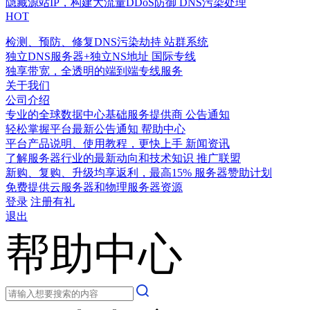
隐藏源站IP，构建大流量DDoS防御
DNS污染处理
HOT
检测、预防、修复DNS污染劫持
站群系统
独立DNS服务器+独立NS地址
国际专线
独享带宽，全透明的端到端专线服务
关于我们
公司介绍
专业的全球数据中心基础服务提供商
公告通知
轻松掌握平台最新公告通知
帮助中心
平台产品说明、使用教程，更快上手
新闻资讯
了解服务器行业的最新动向和技术知识
推广联盟
新购、复购、升级均享返利，最高15%
服务器赞助计划
免费提供云服务器和物理服务器资源
登录
注册有礼
退出
帮助中心