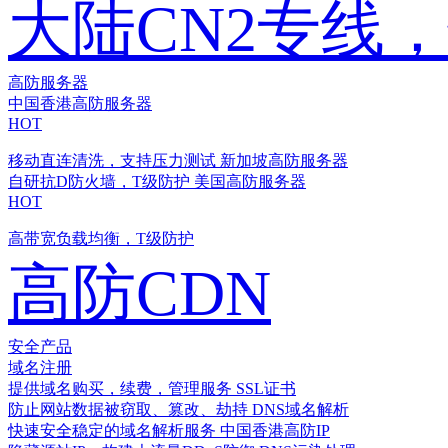
大陆CN2专线
高防服务器
中国香港高防服务器
HOT
移动直连清洗，支持压力测试
新加坡高防服务器
自研抗D防火墙，T级防护
美国高防服务器
HOT
高带宽负载均衡，T级防护
高防CDN
安全产品
域名注册
提供域名购买，续费，管理服务
SSL证书
防止网站数据被窃取、篡改、劫持
DNS域名解析
快速安全稳定的域名解析服务
中国香港高防IP