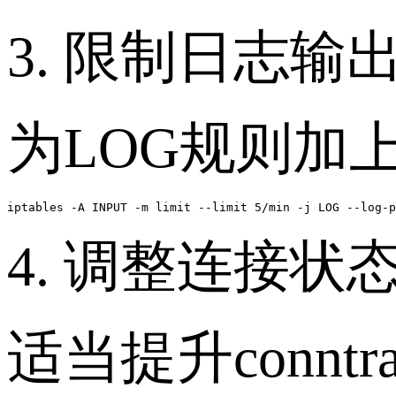
3. 限制日志输
为LOG规则加
iptables -A INPUT -m limit --limit 5/min -j LOG --log-p
4. 调整连接状
适当提升connt