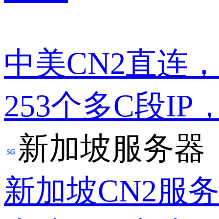
中美CN2直连
253个多C段IP
新加坡服务器
新加坡CN2服