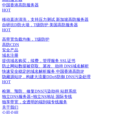
中国香港高防服务器
HOT
移动直连清洗，支持压力测试
新加坡高防服务器
自研抗D防火墙，T级防护
美国高防服务器
HOT
高带宽负载均衡，T级防护
高防CDN
安全产品
域名注册
提供域名购买，续费，管理服务
SSL证书
防止网站数据被窃取、篡改、劫持
DNS域名解析
快速安全稳定的域名解析服务
中国香港高防IP
隐藏源站IP，构建大流量DDoS防御
DNS污染处理
HOT
检测、预防、修复DNS污染劫持
站群系统
独立DNS服务器+独立NS地址
国际专线
独享带宽，全透明的端到端专线服务
关于我们
公司介绍