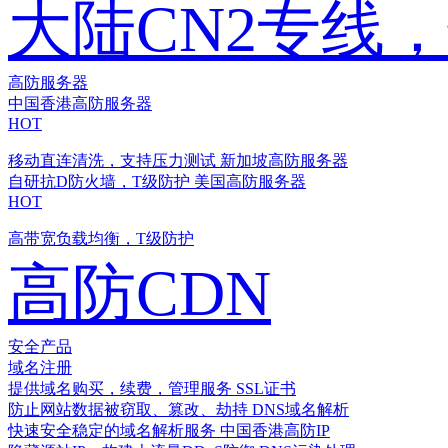
大陆CN2专线
高防服务器
中国香港高防服务器
HOT
移动直连清洗，支持压力测试
新加坡高防服务器
自研抗D防火墙，T级防护
美国高防服务器
HOT
高带宽负载均衡，T级防护
高防CDN
安全产品
域名注册
提供域名购买，续费，管理服务
SSL证书
防止网站数据被窃取、篡改、劫持
DNS域名解析
快速安全稳定的域名解析服务
中国香港高防IP