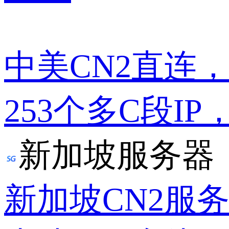
中美CN2直连
253个多C段IP
新加坡服务器
新加坡CN2服