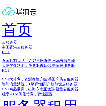
首页
云服务器
中国香港云服务器
HOT
含国际T1网络，CN2三网直连
日本云服务器
大陆优化路由，免备案低延迟
美国云服务器
HOT
CN2大带宽，资源弹性升级
美国高防云服务器
智能流量清洗，T级弹性防护
新加坡云服务器
CN2精品带宽，出海东南亚优选
轻量云服务器
独享200M优化带宽，弹性配置