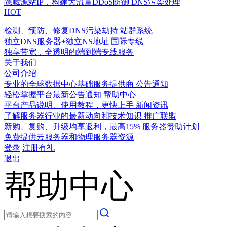
隐藏源站IP，构建大流量DDoS防御
DNS污染处理
HOT
检测、预防、修复DNS污染劫持
站群系统
独立DNS服务器+独立NS地址
国际专线
独享带宽，全透明的端到端专线服务
关于我们
公司介绍
专业的全球数据中心基础服务提供商
公告通知
轻松掌握平台最新公告通知
帮助中心
平台产品说明、使用教程，更快上手
新闻资讯
了解服务器行业的最新动向和技术知识
推广联盟
新购、复购、升级均享返利，最高15%
服务器赞助计划
免费提供云服务器和物理服务器资源
登录
注册有礼
退出
帮助中心