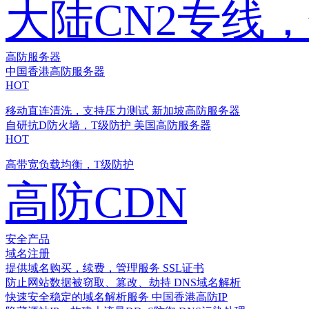
大陆CN2专线
高防服务器
中国香港高防服务器
HOT
移动直连清洗，支持压力测试
新加坡高防服务器
自研抗D防火墙，T级防护
美国高防服务器
HOT
高带宽负载均衡，T级防护
高防CDN
安全产品
域名注册
提供域名购买，续费，管理服务
SSL证书
防止网站数据被窃取、篡改、劫持
DNS域名解析
快速安全稳定的域名解析服务
中国香港高防IP