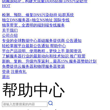
隐藏源站IP，构建大流量DDoS防御
DNS污染处理
HOT
检测、预防、修复DNS污染劫持
站群系统
独立DNS服务器+独立NS地址
国际专线
独享带宽，全透明的端到端专线服务
关于我们
公司介绍
专业的全球数据中心基础服务提供商
公告通知
轻松掌握平台最新公告通知
帮助中心
平台产品说明、使用教程，更快上手
新闻资讯
了解服务器行业的最新动向和技术知识
推广联盟
新购、复购、升级均享返利，最高15%
服务器赞助计划
免费提供云服务器和物理服务器资源
登录
注册有礼
退出
帮助中心