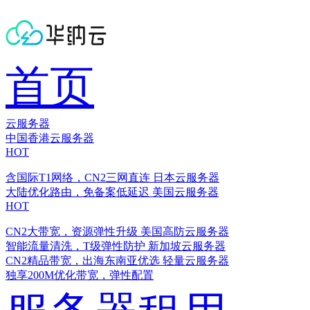
首页
云服务器
中国香港云服务器
HOT
含国际T1网络，CN2三网直连
日本云服务器
大陆优化路由，免备案低延迟
美国云服务器
HOT
CN2大带宽，资源弹性升级
美国高防云服务器
智能流量清洗，T级弹性防护
新加坡云服务器
CN2精品带宽，出海东南亚优选
轻量云服务器
独享200M优化带宽，弹性配置