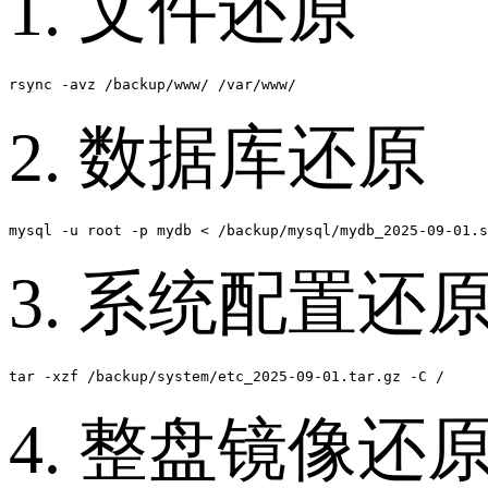
1. 文件还原
rsync -avz /backup/www/ /var/www/
2. 数据库还原
mysql -u root -p mydb < /backup/mysql/mydb_2025-09-01.s
3. 系统配置还
tar -xzf /backup/system/etc_2025-09-01.tar.gz -C /
4. 整盘镜像还