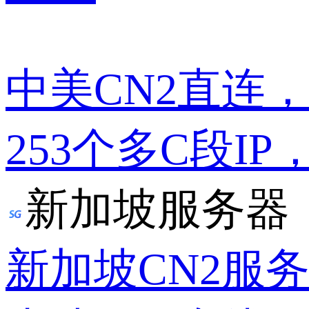
中美CN2直连
253个多C段IP
新加坡服务器
新加坡CN2服