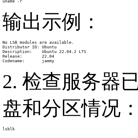
输出示例：
No LSB modules are available.

Distributor ID: Ubuntu

Description:    Ubuntu 22.04.2 LTS

Release:        22.04

2. 检查服务器
盘和分区情况
lsblk