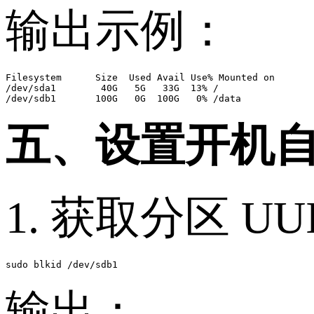
输出示例：
Filesystem      Size  Used Avail Use% Mounted on

/dev/sda1        40G   5G   33G  13% /

五、设置开机
1. 获取分区 UU
sudo blkid /dev/sdb1
输出：