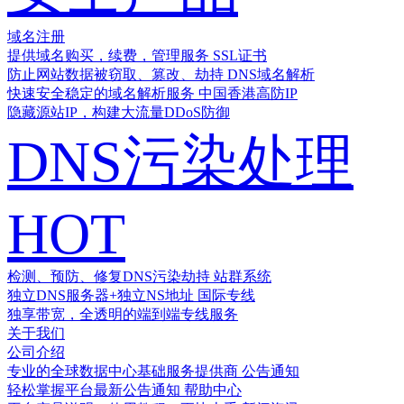
域名注册
提供域名购买，续费，管理服务
SSL证书
防止网站数据被窃取、篡改、劫持
DNS域名解析
快速安全稳定的域名解析服务
中国香港高防IP
隐藏源站IP，构建大流量DDoS防御
DNS污染处理
HOT
检测、预防、修复DNS污染劫持
站群系统
独立DNS服务器+独立NS地址
国际专线
独享带宽，全透明的端到端专线服务
关于我们
公司介绍
专业的全球数据中心基础服务提供商
公告通知
轻松掌握平台最新公告通知
帮助中心