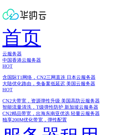
首页
云服务器
中国香港云服务器
HOT
含国际T1网络，CN2三网直连
日本云服务器
大陆优化路由，免备案低延迟
美国云服务器
HOT
CN2大带宽，资源弹性升级
美国高防云服务器
智能流量清洗，T级弹性防护
新加坡云服务器
CN2精品带宽，出海东南亚优选
轻量云服务器
独享200M优化带宽，弹性配置