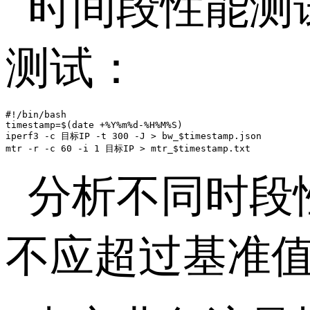
时间段性能测
测试：
#!/bin/bash

timestamp=$(date +%Y%m%d-%H%M%S)

iperf3 -c 目标IP -t 300 -J > bw_$timestamp.json

mtr -r -c 60 -i 1 目标IP > mtr_$timestamp.txt
分析不同时段
不应超过基准