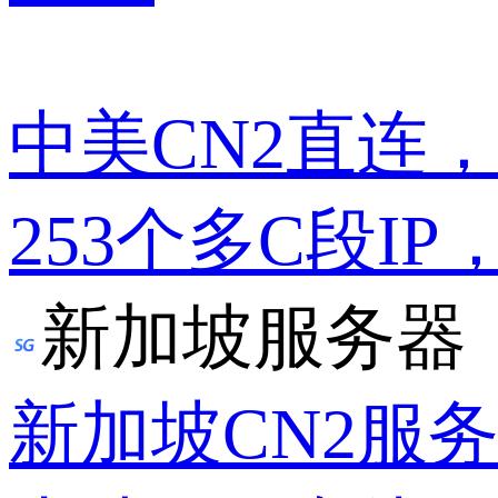
中美CN2直连
253个多C段IP
新加坡服务器
新加坡CN2服