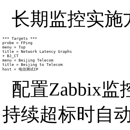
长期监控实施
*** Targets ***

probe = FPing

menu = Top

title = Network Latency Graphs

+ BJ_CT

menu = Beijing Telecom

title = Beijing to Telecom

host = 电信测试IP
配置
Zabbix
监
持续超标时自