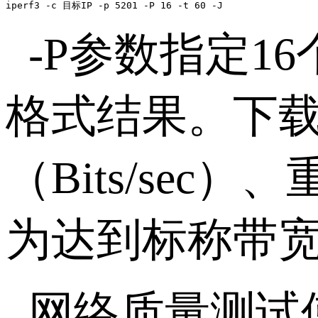
iperf3 -c 目标IP -p 5201 -P 16 -t 60 -J
-P
参数指定
16
格式结果。下
（
Bits/sec
）、
为达到标称带
网络质量测试