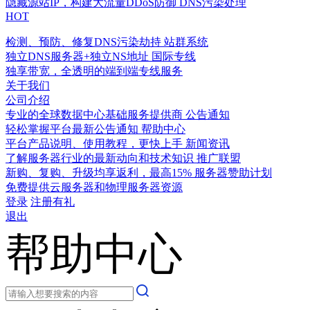
隐藏源站IP，构建大流量DDoS防御
DNS污染处理
HOT
检测、预防、修复DNS污染劫持
站群系统
独立DNS服务器+独立NS地址
国际专线
独享带宽，全透明的端到端专线服务
关于我们
公司介绍
专业的全球数据中心基础服务提供商
公告通知
轻松掌握平台最新公告通知
帮助中心
平台产品说明、使用教程，更快上手
新闻资讯
了解服务器行业的最新动向和技术知识
推广联盟
新购、复购、升级均享返利，最高15%
服务器赞助计划
免费提供云服务器和物理服务器资源
登录
注册有礼
退出
帮助中心