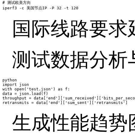
# 测试欧美方向

iperf3 -c 美国节点IP -P 32 -t 120
国际线路要求
测试数据分析
python

import json

with open('test.json') as f:

data = json.load(f)

throughput = data['end']['sum_received']['bits_per_seco
retransmits = data['end']['sum_sent']['retransmits']
生成性能趋势