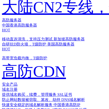
大陆CN2专线
高防服务器
中国香港高防服务器
HOT
移动直连清洗，支持压力测试
新加坡高防服务器
自研抗D防火墙，T级防护
美国高防服务器
HOT
高带宽负载均衡，T级防护
高防CDN
安全产品
域名注册
提供域名购买，续费，管理服务
SSL证书
防止网站数据被窃取、篡改、劫持
DNS域名解析
快速安全稳定的域名解析服务
中国香港高防IP