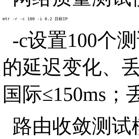
mtr -r -c 100 -i 0.2 目标IP
-c
设置
100
个测
的延迟变化、
国际
≤150ms
；
路由收敛测试