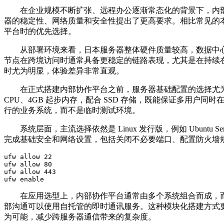
在企业规模不断扩张、远程办公逐渐常态化的背景下，内
器的稳定性、网络质量和安全性提出了更高要求。相比常见的
平台时的优先选择。
从部署环境来看，日本服务器整体硬件质量较高，数据中
节点在跨境访问时通常具备更稳定的链路表现，尤其是在持续
时尤为明显，体验差异非常直观。
在正式搭建内部协作平台之前，服务器基础配置的选择尤
CPU
、
4GB
起步内存，配合
SSD
存储，既能保证多用户同时
行的业务系统，而不是临时测试环境。
系统层面，主流选择依然是
Linux
发行版，例如
Ubuntu Se
完成基础安全和网络设置，包括关闭不必要端口、配置防火墙
ufw allow 22

ufw allow 80

ufw allow 443

ufw enable
在应用选型上，内部协作平台通常由多个系统组合而成，
部沟通可以使用自托管的即时通讯服务。这种模块化搭建方式
为可能，减少跨服务器通信带来的复杂度。