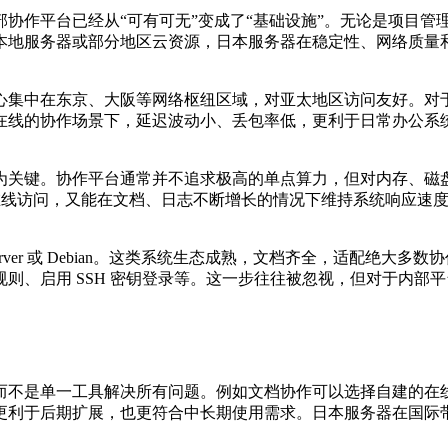
部协作平台已经从
“
可有可无
”
变成了
“
基础设施
”
。无论是项目管
本地服务器或部分地区云资源，日本服务器在稳定性、网络质量
心集中在东京、大阪等网络枢纽区域，对亚太地区访问友好。对
在线的协作场景下，延迟波动小、丢包率低，更利于日常办公系
为关键。协作平台通常并不追求极高的单点算力，但对内存、磁
在线访问，又能在文档、日志不断增长的情况下维持系统响应速
rver
或
Debian
。这类系统生态成熟，文档齐全，适配绝大多数协
规则、启用
SSH
密钥登录等。这一步往往被忽视，但对于内部平
而不是单一工具解决所有问题。例如文档协作可以选择自建的在
更利于后期扩展，也更符合中长期使用需求。日本服务器在国际