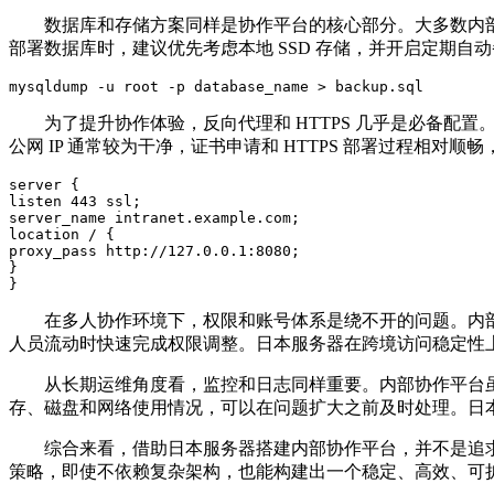
数据库和存储方案同样是协作平台的核心部分。大多数内
部署数据库时，建议优先考虑本地
SSD
存储，并开启定期自动
mysqldump -u root -p database_name > backup.sql
为了提升协作体验，反向代理和
HTTPS
几乎是必备配置
公网
IP
通常较为干净，证书申请和
HTTPS
部署过程相对顺畅
server {

listen 443 ssl;

server_name intranet.example.com;

location / {

proxy_pass http://127.0.0.1:8080;

}

}
在多人协作环境下，权限和账号体系是绕不开的问题。内
人员流动时快速完成权限调整。日本服务器在跨境访问稳定性
从长期运维角度看，监控和日志同样重要。内部协作平台
存、磁盘和网络使用情况，可以在问题扩大之前及时处理。日
综合来看，借助日本服务器搭建内部协作平台，并不是追
策略，即使不依赖复杂架构，也能构建出一个稳定、高效、可