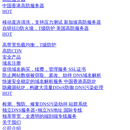
中国香港高防服务器
HOT
移动直连清洗，支持压力测试
新加坡高防服务器
自研抗D防火墙，T级防护
美国高防服务器
HOT
高带宽负载均衡，T级防护
高防CDN
安全产品
域名注册
提供域名购买，续费，管理服务
SSL证书
防止网站数据被窃取、篡改、劫持
DNS域名解析
快速安全稳定的域名解析服务
中国香港高防IP
隐藏源站IP，构建大流量DDoS防御
DNS污染处理
HOT
检测、预防、修复DNS污染劫持
站群系统
独立DNS服务器+独立NS地址
国际专线
独享带宽，全透明的端到端专线服务
关于我们
公司介绍