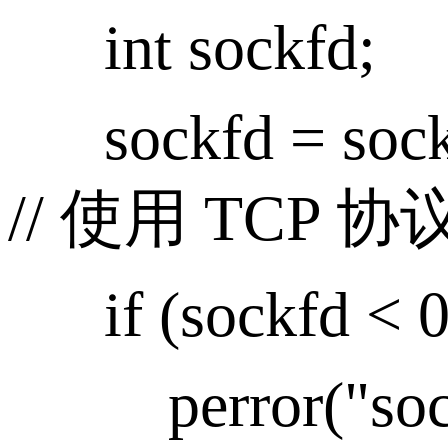
int sockfd;
sockfd = soc
// 使用 TCP 协
if (sockfd < 0
perror("sock