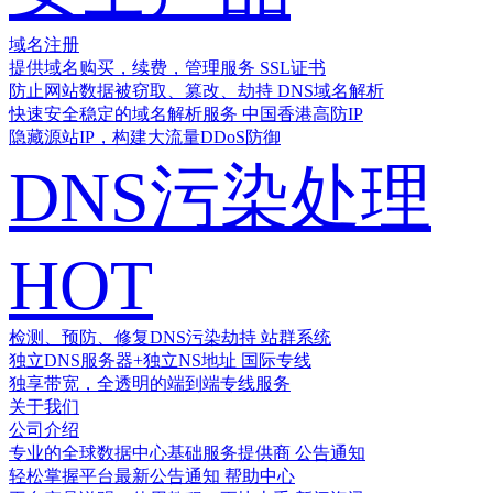
域名注册
提供域名购买，续费，管理服务
SSL证书
防止网站数据被窃取、篡改、劫持
DNS域名解析
快速安全稳定的域名解析服务
中国香港高防IP
隐藏源站IP，构建大流量DDoS防御
DNS污染处理
HOT
检测、预防、修复DNS污染劫持
站群系统
独立DNS服务器+独立NS地址
国际专线
独享带宽，全透明的端到端专线服务
关于我们
公司介绍
专业的全球数据中心基础服务提供商
公告通知
轻松掌握平台最新公告通知
帮助中心