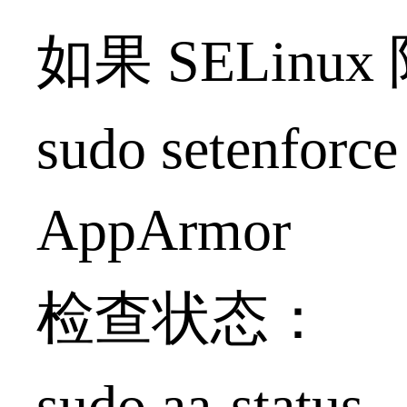
如果 SELi
sudo setenforce
AppArmor
检查状态：
sudo aa-status