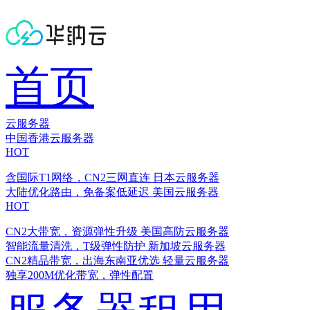
首页
云服务器
中国香港云服务器
HOT
含国际T1网络，CN2三网直连
日本云服务器
大陆优化路由，免备案低延迟
美国云服务器
HOT
CN2大带宽，资源弹性升级
美国高防云服务器
智能流量清洗，T级弹性防护
新加坡云服务器
CN2精品带宽，出海东南亚优选
轻量云服务器
独享200M优化带宽，弹性配置