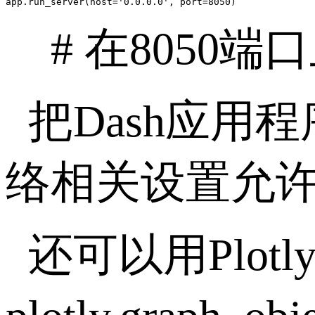
app.run_server(host='0.0.0.0', port=8050)
# 在8050
把Dash应用
络相关设置允
还可以用Plo