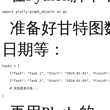
import plotly.graph_objects as go
准备好甘特图
日期等：
tasks = [

    {"Task": "Task 1", "Start": "2024-01-01", "Finish":
    {"Task": "Task 2", "Start": "2024-01-03", "Finish":
    # 添加更多任务...

]