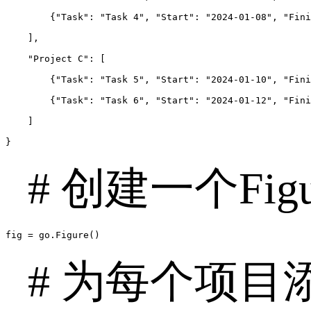
        {"Task": "Task 4", "Start": "2024-01-08", "Fini
    ],

    "Project C": [

        {"Task": "Task 5", "Start": "2024-01-10", "Fini
        {"Task": "Task 6", "Start": "2024-01-12", "Fini
    ]

}
# 创建一个Fig
fig = go.Figure()
# 为每个项目