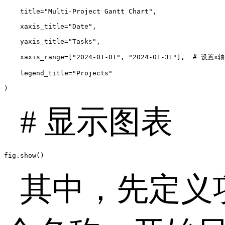
    title="Multi-Project Gantt Chart",

    xaxis_title="Date",

    yaxis_title="Tasks",

    xaxis_range=["2024-01-01", "2024-01-31"],  # 设置x
    legend_title="Projects"

)
# 显示图表
fig.show()
其中，先定义