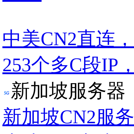
中美CN2直连
253个多C段IP
新加坡服务器
新加坡CN2服