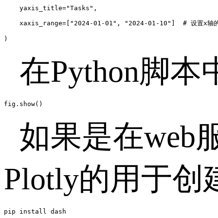
    yaxis_title="Tasks",

    xaxis_range=["2024-01-01", "2024-01-10"]  # 设置x轴
)
在Python脚
fig.show()
如果是在web
Plotly的用于
pip install dash