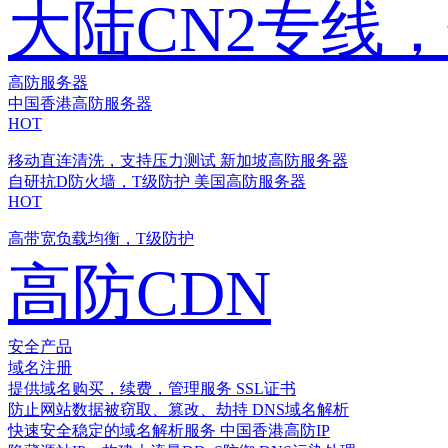
大陆CN2专线
高防服务器
中国香港高防服务器
HOT
移动直连清洗，支持压力测试
新加坡高防服务器
自研抗D防火墙，T级防护
美国高防服务器
HOT
高带宽负载均衡，T级防护
高防CDN
安全产品
域名注册
提供域名购买，续费，管理服务
SSL证书
防止网站数据被窃取、篡改、劫持
DNS域名解析
快速安全稳定的域名解析服务
中国香港高防IP