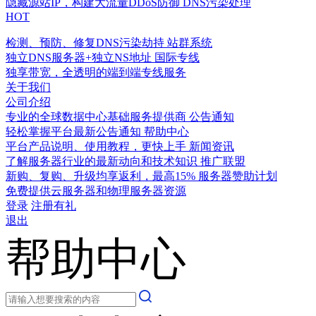
隐藏源站IP，构建大流量DDoS防御
DNS污染处理
HOT
检测、预防、修复DNS污染劫持
站群系统
独立DNS服务器+独立NS地址
国际专线
独享带宽，全透明的端到端专线服务
关于我们
公司介绍
专业的全球数据中心基础服务提供商
公告通知
轻松掌握平台最新公告通知
帮助中心
平台产品说明、使用教程，更快上手
新闻资讯
了解服务器行业的最新动向和技术知识
推广联盟
新购、复购、升级均享返利，最高15%
服务器赞助计划
免费提供云服务器和物理服务器资源
登录
注册有礼
退出
帮助中心