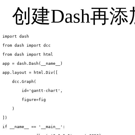
创建Dash再
import dash

from dash import dcc

from dash import html

app = dash.Dash(__name__)

app.layout = html.Div([

    dcc.Graph(

        id='gantt-chart',

        figure=fig

    )

])

if __name__ == '__main__':
