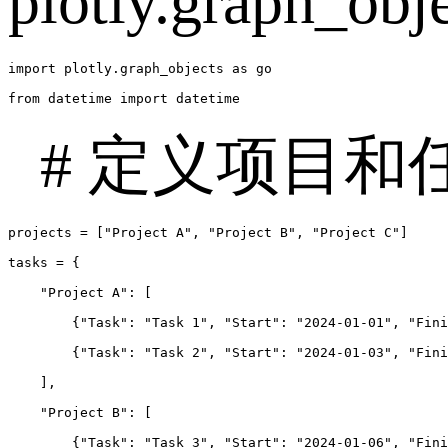
plotly.graph
import plotly.graph_objects as go

from datetime import datetime
# 定义项目和
projects = ["Project A", "Project B", "Project C"]

tasks = {

    "Project A": [

        {"Task": "Task 1", "Start": "2024-01-01", "Fini
        {"Task": "Task 2", "Start": "2024-01-03", "Fini
    ],

    "Project B": [

        {"Task": "Task 3", "Start": "2024-01-06", "Fini