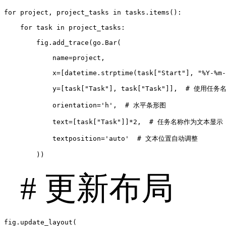
for project, project_tasks in tasks.items():

    for task in project_tasks:

        fig.add_trace(go.Bar(

            name=project,

            x=[datetime.strptime(task["Start"], "%Y-%m-
            y=[task["Task"], task["Task"]],  # 使用任
            orientation='h',  # 水平条形图

            text=[task["Task"]]*2,  # 任务名称作为文本显示

            textposition='auto'  # 文本位置自动调整

        ))
# 更新布局
fig.update_layout(
