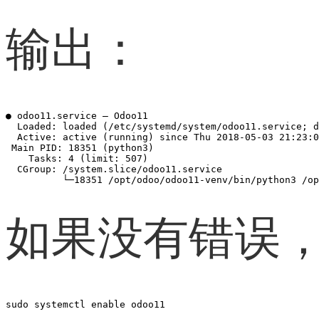
输出：
● odoo11.service – Odoo11

  Loaded: loaded (/etc/systemd/system/odoo11.service; d
  Active: active (running) since Thu 2018-05-03 21:23:0
 Main PID: 18351 (python3)

    Tasks: 4 (limit: 507)

  CGroup: /system.slice/odoo11.service

          └─18351 /opt/odoo/odoo11-venv/bin/python3 /op
如果没有错误，
sudo systemctl enable odoo11