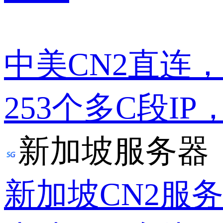
中美CN2直连
253个多C段IP
新加坡服务器
新加坡CN2服