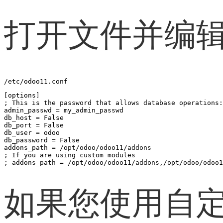
打开文件并编
/etc/odoo11.conf
[options]

; This is the password that allows database operations:

admin_passwd = my_admin_passwd

db_host = False

db_port = False

db_user = odoo

db_password = False

addons_path = /opt/odoo/odoo11/addons

; If you are using custom modules

; addons_path = /opt/odoo/odoo11/addons,/opt/odoo/odoo1
如果您使用自定义