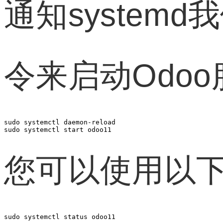
通知syste
令来启动Odo
sudo systemctl daemon-reload

sudo systemctl start odoo11
您可以使用以
sudo systemctl status odoo11