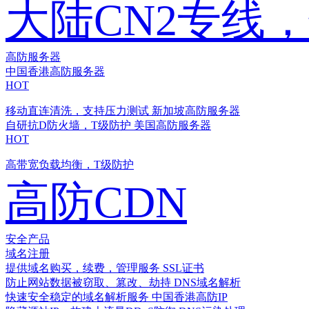
大陆CN2专线
高防服务器
中国香港高防服务器
HOT
移动直连清洗，支持压力测试
新加坡高防服务器
自研抗D防火墙，T级防护
美国高防服务器
HOT
高带宽负载均衡，T级防护
高防CDN
安全产品
域名注册
提供域名购买，续费，管理服务
SSL证书
防止网站数据被窃取、篡改、劫持
DNS域名解析
快速安全稳定的域名解析服务
中国香港高防IP