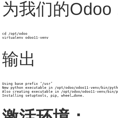
为我们的Odo
cd /opt/odoo

virtualenv odoo11-venv
输出
Using base prefix ‘/usr’

New python executable in /opt/odoo/odoo11-venv/bin/pyth
Also creating executable in /opt/odoo/odoo11-venv/bin/p
Installing setuptools, pip, wheel…done.
激活环境：