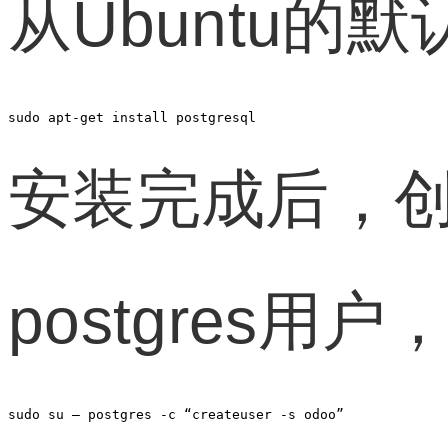
从Ubuntu的默
sudo apt-get install postgresql
安装完成后，
postgres用
sudo su – postgres -c “createuser -s odoo”