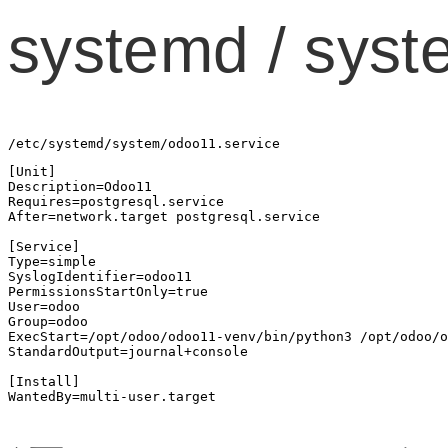
systemd / s
/etc/systemd/system/odoo11.service
[Unit]

Description=Odoo11

Requires=postgresql.service

After=network.target postgresql.service

[Service]

Type=simple

SyslogIdentifier=odoo11

PermissionsStartOnly=true

User=odoo

Group=odoo

ExecStart=/opt/odoo/odoo11-venv/bin/python3 /opt/odoo/o
StandardOutput=journal+console

[Install]

WantedBy=multi-user.target