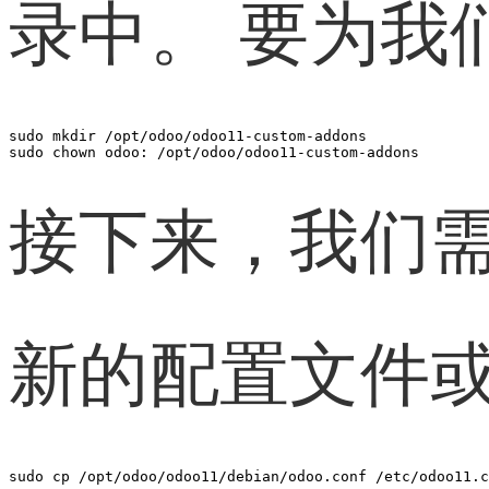
录中。 要为我
sudo mkdir /opt/odoo/odoo11-custom-addons

sudo chown odoo: /opt/odoo/odoo11-custom-addons
接下来，我们
新的配置文件
sudo cp /opt/odoo/odoo11/debian/odoo.conf /etc/odoo11.c