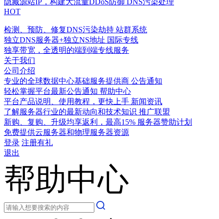
隐藏源站IP，构建大流量DDoS防御
DNS污染处理
HOT
检测、预防、修复DNS污染劫持
站群系统
独立DNS服务器+独立NS地址
国际专线
独享带宽，全透明的端到端专线服务
关于我们
公司介绍
专业的全球数据中心基础服务提供商
公告通知
轻松掌握平台最新公告通知
帮助中心
平台产品说明、使用教程，更快上手
新闻资讯
了解服务器行业的最新动向和技术知识
推广联盟
新购、复购、升级均享返利，最高15%
服务器赞助计划
免费提供云服务器和物理服务器资源
登录
注册有礼
退出
帮助中心