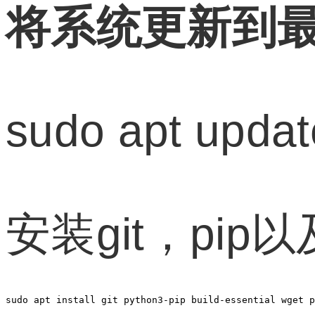
将系统更新到
sudo apt upda
安装git，pi
sudo apt install git python3-pip build-essential wget p